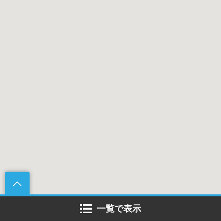
一覧で表示
宝満川から布を織る？！現代の