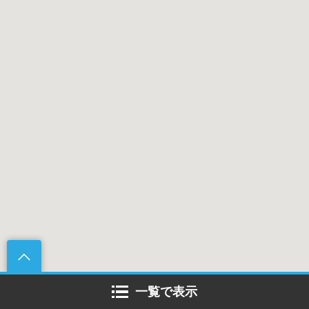
一覧で表示
わざわざ食べにいきたい！百年か