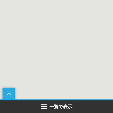
一覧で表示
春に行きたいニューオープン！老