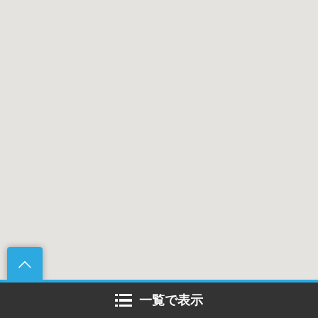
一覧で表示
伝統製法の酢造所 果実ゴロゴロ