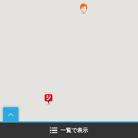
一覧で表示
#92 ハッハッハ ダメダメ！ 福