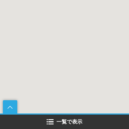
一覧で表示
【毎日パン日和 vol.555】『北九