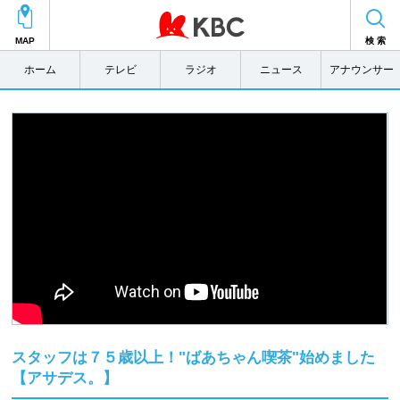
MAP
検 索
ホーム
テレビ
ラジオ
ニュース
アナウンサー
スタッフは７５歳以上！"ばあちゃん喫茶"始めました
【アサデス。】