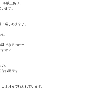
ートル以上あり、
ています。
の
軽に楽しめますよ。
5分。
体験できるのがー
ますか？
、
もの。
的なお蕎麦を
、１１月まで行われています。