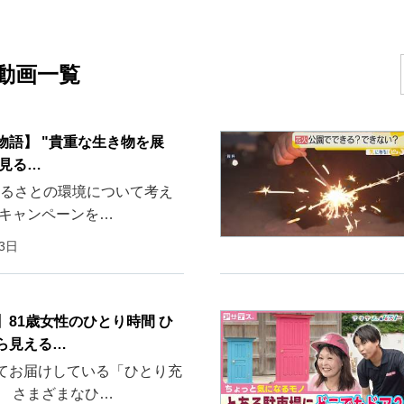
動画一覧
物語】 "貴重な生き物を展
ら見る…
 ふるさとの環境について考え
のキャンペーンを…
03日
】81歳女性のひとり時間 ひ
ら見える…
てお届けしている「ひとり充
。 さまざまなひ…