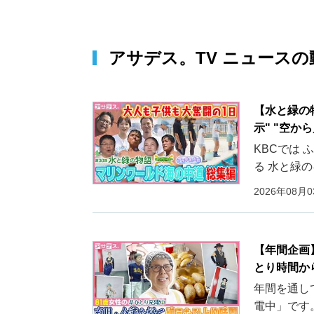
アサデス。TV ニュース
の
【水と緑の
示" "空か
KBCでは
る 水と緑
2026年08月
【年間企画
とり時間か
年間を通し
電中」です