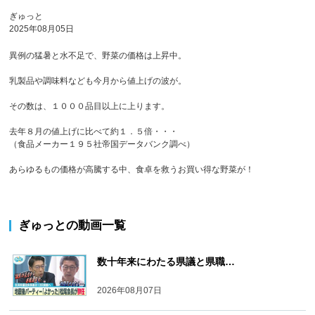
ぎゅっと
2025年08月05日
異例の猛暑と水不足で、野菜の価格は上昇中。
乳製品や調味料なども今月から値上げの波が。
その数は、１０００品目以上に上ります。
去年８月の値上げに比べて約１．５倍・・・
（食品メーカー１９５社帝国データバンク調べ）
あらゆるもの価格が高騰する中、食卓を救うお買い得な野菜が！
ぎゅっと
の動画一覧
数十年来にわたる県議と県職…
2026年08月07日