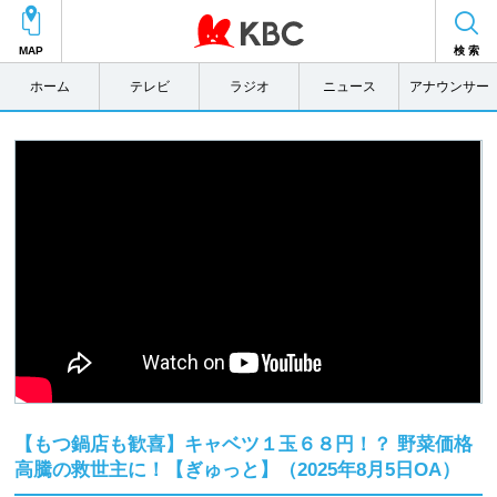
MAP
検 索
ホーム
テレビ
ラジオ
ニュース
アナウンサー
【もつ鍋店も歓喜】キャベツ１玉６８円！？ 野菜価格
高騰の救世主に！【ぎゅっと】（2025年8月5日OA）