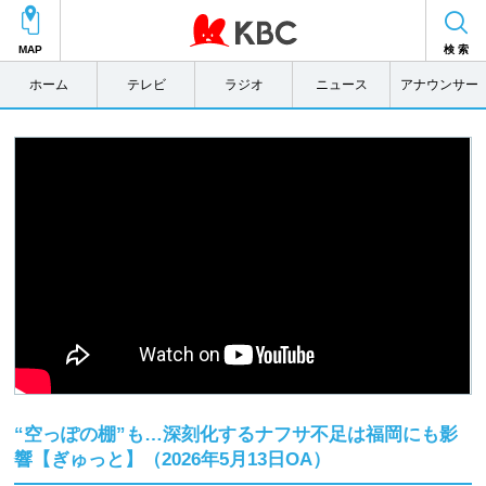
MAP
検 索
ホーム
テレビ
ラジオ
ニュース
アナウンサー
“空っぽの棚”も…深刻化するナフサ不足は福岡にも影
響【ぎゅっと】（2026年5月13日OA）