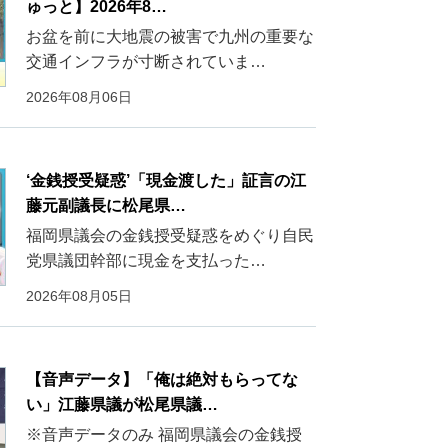
ゅっと】2026年8…
お盆を前に大地震の被害で九州の重要な
交通インフラが寸断されていま…
2026年08月06日
‘金銭授受疑惑’「現金渡した」証言の江
藤元副議長に松尾県…
福岡県議会の金銭授受疑惑をめぐり自民
党県議団幹部に現金を支払った…
2026年08月05日
【音声データ】「俺は絶対もらってな
い」江藤県議が松尾県議…
※音声データのみ 福岡県議会の金銭授