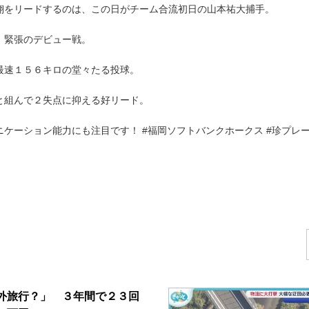
翔をリードするのは、この日がチーム合流初日の山本祐大捕手。
、緊張のデビュー戦。
最速１５６キロの堂々たる投球。
と組んで２失点に抑える好リード。
ケーション能力にも注目です！ #福岡ソフトバンクホークス #珍プレー
！
外旅行？」 ３年間で２３回