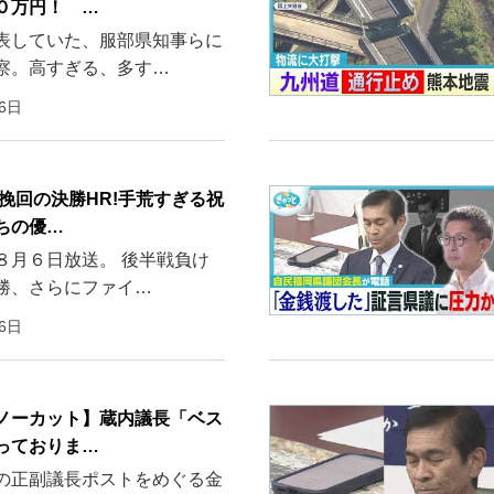
０万円！ …
表していた、服部県知事らに
察。高すぎる、多す…
06日
ス挽回の決勝HR!手荒すぎる祝
ちの優…
８月６日放送。 後半戦負け
勝、さらにファイ…
06日
ノーカット】蔵内議長「ベス
っておりま…
の正副議長ポストをめぐる金