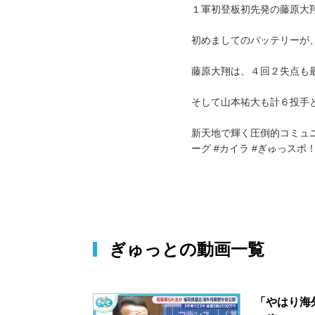
１軍初登板初先発の藤原大
初めましてのバッテリーが
藤原大翔は、４回２失点も
そして山本祐大も計６投手
新天地で輝く圧倒的コミュニ
ーグ #カイラ #ぎゅっスポ
ぎゅっと
の動画一覧
「やはり海