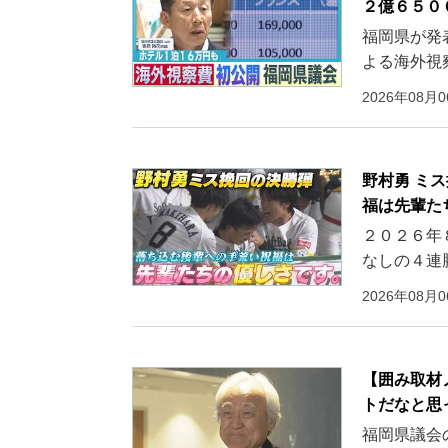
２億６５０
福岡県が発
よる海外視
2026年08月
野村勇 ミ
福は先輩た
２０２６年
なしの４連
2026年08月
【囲み取材
トだなと思
福岡県議会