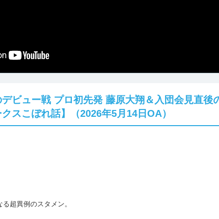
デビュー戦 プロ初先発 藤原大翔＆入団会見直後
スこぼれ話】（2026年5月14日OA）
。
なる超異例のスタメン。