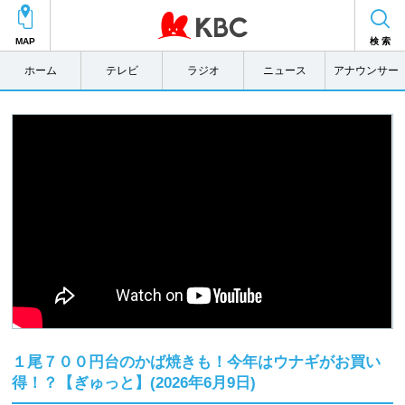
MAP
検 索
ホーム
テレビ
ラジオ
ニュース
アナウンサー
１尾７００円台のかば焼きも！今年はウナギがお買い
得！？【ぎゅっと】(2026年6月9日)