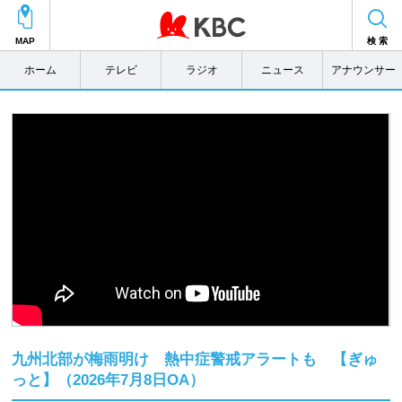
MAP
検 索
ホーム
テレビ
ラジオ
ニュース
アナウンサー
九州北部が梅雨明け 熱中症警戒アラートも 【ぎゅ
っと】（2026年7月8日OA）