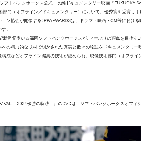
ソフトバンクホークス公式 長編ドキュメンタリー映画『FUKUOKA SoftBan
5」映像技術部門（オフライン／ドキュメンタリー）において、優秀賞を受賞しま
ョン協会が開催するJPPA AWARDSは、ドラマ・映画・CM等にお
です。
裕紀新監督率いる福岡ソフトバンクホークスが、4年ぶりの頂点を目指す
手への精力的な取材で明かされた真実と数々の物語をドキュメンタリー
像構成などオフライン編集の技術が認められ、映像技術部門（オフライ
ト
AWKS REVIVAL ―2024優勝の軌跡―』のDVDは、ソフトバンクホークス