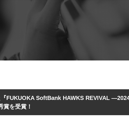
KUOKA SoftBank HAWKS REVIVAL ―2
優秀賞を受賞！