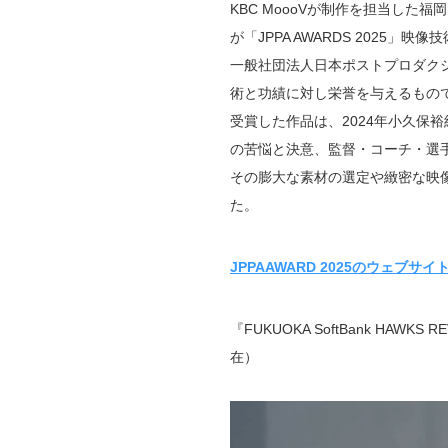
KBC MoooVが制作を担当した福岡
が「JPPA AWARDS 202
一般社団法人日本ポストプロダクシ
術と功績に対し栄誉を与えるもの
受賞した作品は、2024年小久保
の苦悩と決意、監督・コーチ・選
その膨大な素材の選定や緻密な映
た。
JPPAAWARD 2025のウェブサイ
『FUKUOKA SoftBank H
在）