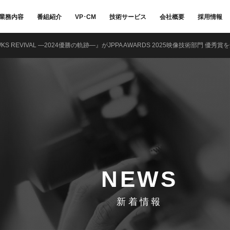
業務内容
番組紹介
VP･CM
技術サービス
会社概要
採用情報
WKS REVIVAL ―2024優勝の軌跡―』がJPPA AWARDS 2025映像技術部門 優秀賞
NEWS
新着情報