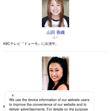
山田 香織
律子
KBCテレビ『ドォーモ』に出演中。
梶原 麻莉子
立花由美
KBCテレビ『アサデス。KBC』スポーツキャスター。