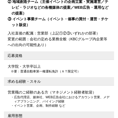
② 地域創造チーム（主催イベントの企画立案・実施運営／テ
レビ・ラジオなどの各種媒体の提案／WEB広告・運用など
の提案）
③ イベント事業チーム（イベント・催事の買付・運営・チケ
ット販促）
入社直後の配属：営業部（上記①②③いずれかの部署）
変更の範囲：会社の定める業務全般（KBCグループ内企業等
への出向の可能性あり）
応募資格
大学院・大学卒以上
※要：普通自動車第一種運転免許（ＡＴ限定可）
求める経験・スキル
営業職のご経験のある方（マネジメント経験者歓迎）
・広告代理店、媒体社、WEB広告会社におけるアカウント営業、メデ
ィアプランニング、バイイング経験
・イベント営業、企画、制作経験 など
雇用形態