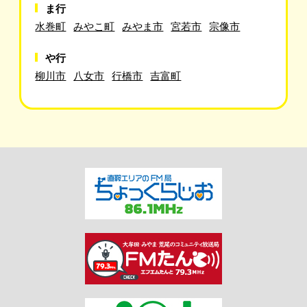
ま行
水巻町
みやこ町
みやま市
宮若市
宗像市
や行
柳川市
八女市
行橋市
吉富町