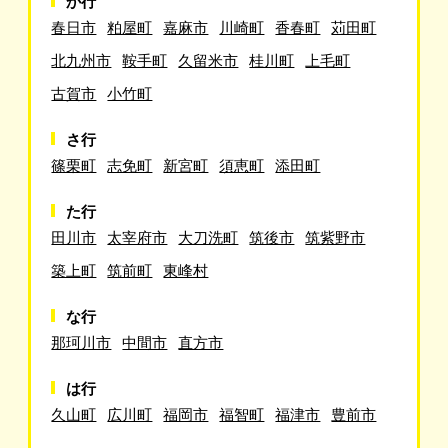
か行
春日市
粕屋町
嘉麻市
川崎町
香春町
苅田町
北九州市
鞍手町
久留米市
桂川町
上毛町
古賀市
小竹町
さ行
篠栗町
志免町
新宮町
須恵町
添田町
た行
田川市
太宰府市
大刀洗町
筑後市
筑紫野市
築上町
筑前町
東峰村
な行
那珂川市
中間市
直方市
は行
久山町
広川町
福岡市
福智町
福津市
豊前市