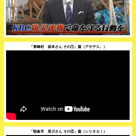
「東峰村 坂本さん その①」篇（アサデス。）
「朝倉市 里川さん その②」篇（シリタカ！）