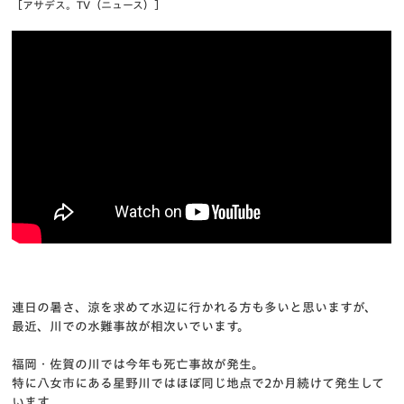
［アサデス。TV（ニュース）］
連日の暑さ、涼を求めて水辺に行かれる方も多いと思いますが、
最近、川での水難事故が相次いでいます。
福岡・佐賀の川では今年も死亡事故が発生。
特に八女市にある星野川ではほぼ同じ地点で2か月続けて発生して
います。