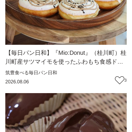
【毎日パン日和】『Mio:Donut』（桂川町）桂
川町産サツマイモを使ったふわもち食感ドー
ナツ【福岡パン】
筑豊
食べる
毎日パン日和
3
2026.08.06