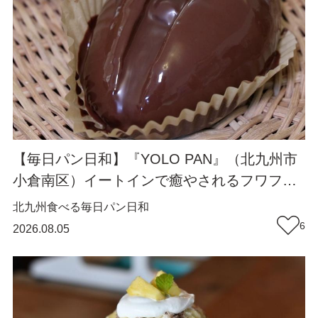
【毎日パン日和】『YOLO PAN』（北九州市
小倉南区）イートインで癒やされるフワフワ
のほっこりパン屋【福岡パン】
北九州
食べる
毎日パン日和
6
2026.08.05