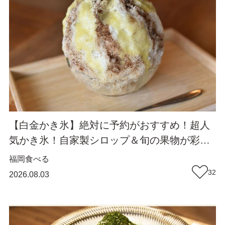
【白金かき氷】絶対に予約がおすすめ！超人
気かき氷！自家製シロップ＆旬の果物が彩る
極上の一杯『縁と氷』（福岡市中央区白金）
福岡
食べる
【まち歩き】
32
2026.08.03