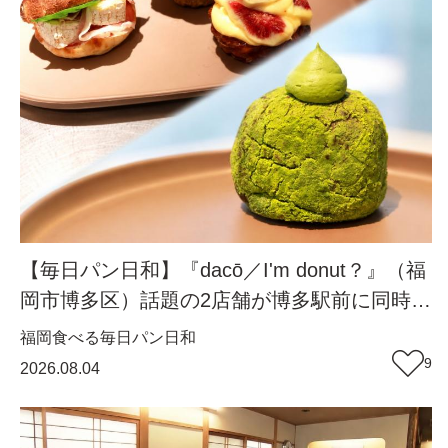
【毎日パン日和】『dacō／I'm donut？』（福
岡市博多区）話題の2店舗が博多駅前に同時オ
ープン！店舗限定の新商品も【福岡パン】
福岡
食べる
毎日パン日和
9
2026.08.04