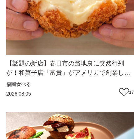
【話題の新店】春日市の路地裏に突然行列
が！和菓子店「富貴」がアメリカで創業した
シュークリーム店『Sakuraya』 日本1号店
福岡
食べる
をオープン！（福岡・春日市）
17
2026.08.05