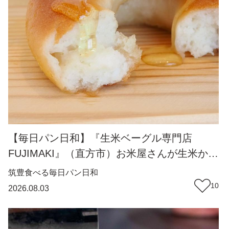
【毎日パン日和】『生米ベーグル専門店
FUJIMAKI』（直方市）お米屋さんが生米から
作るモチモチベーグル【福岡パン】
筑豊
食べる
毎日パン日和
10
2026.08.03