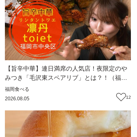
【旨辛中華】連日満席の人気店！夜限定のや
みつき「毛沢東スペアリブ」とは？！（福岡
市中央区）【トレンド】
福岡
食べる
12
2026.08.05