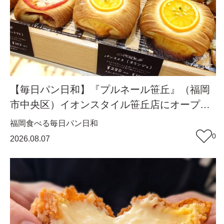
【毎日パン日和】『プルネール笹丘』（福岡
市中央区）イオンスタイル笹丘店にオープ
ン！従業員みんなで作り上げる地域密着パン
福岡
食べる
毎日パン日和
【福岡パン】
0
2026.08.07