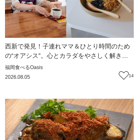
西新で発見！子連れママ＆ひとり時間のため
の“オアシス”。心とカラダをやさしく解きほ
ぐしてくれるとっておきのカフェ『墨西哥』
福岡
食べる
Oasis
（福岡市早良区）【Oasis~心の休息地をめぐ
14
2026.08.05
る旅~】