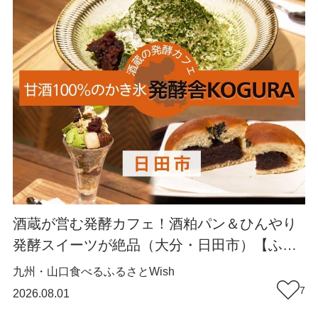
酒蔵が営む発酵カフェ！酒粕パン＆ひんやり
発酵スイーツが絶品（大分・日田市）【ふる
さとWish】
九州・山口
食べる
ふるさとWish
7
2026.08.01