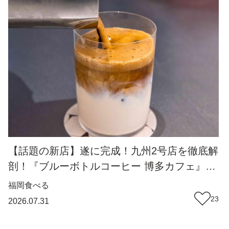
【話題の新店】遂に完成！九州2号店を徹底解
剖！『ブルーボトルコーヒー 博多カフェ』で
しか体験できない伊万里焼と和紙に囲まれて
福岡
食べる
味わう一杯＆一皿（福岡市博多区）【まち歩
23
2026.07.31
き】