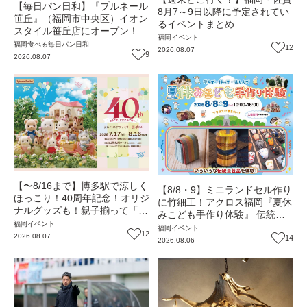
【毎日パン日和】『プルネール
8月7～9日以降に予定されてい
笹丘』（福岡市中央区）イオン
るイベントまとめ
スタイル笹丘店にオープン！従
福岡
イベント
業員みんなで作り上げる地域密
福岡
食べる
毎日パン日和
12
2026.08.07
着パン【福岡パン】
9
2026.08.07
【〜8/16まで】博多駅で涼しく
【8/8・9】ミニランドセル作り
ほっこり！40周年記念！オリジ
に竹細工！アクロス福岡『夏休
ナルグッズも！親子揃って「シ
みこども手作り体験』 伝統工
ルバニアファミリー展40th」へ
福岡
イベント
芸の職人が直接手ほどき！（福
福岡
イベント
行こう（JR九州ホール）【イ
12
2026.08.07
岡市中央区）【イベント】
14
2026.08.06
ベント】