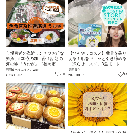
市場直送の海鮮ランチやお得な
【ひんやりコスメ】猛暑を乗り
鮮魚、500点の加工品！話題の
切る！肌をギュッと引き締める
海の駅『うおざ』（福岡市・長
「凍らせコスメ」3選【トレン
浜）【ふるさとWish】
ド】
福岡
食べる
ふるさとWish
福岡
買う
10
13
2026.08.07
2026.08.07
【週末どこ行く？】福岡・佐賀