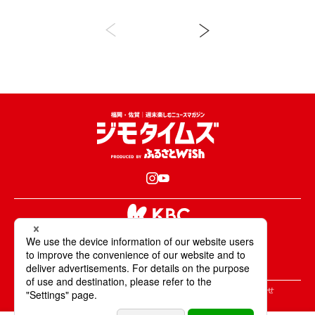
【Oasis~心の休息地をめぐる旅
~】
KBCが取材・撮影した情報・映像は国内外の
テレビ・ラジオ・インターネットなどで放送・配信します。
All Rights Reserved. Copyright © KBC Co.,Ltd.
＞ジモタイムズについて
＞広告掲載のご案内
＞お問合せ
＞個人情報の取り扱いについて
＞サイトポリシーについて