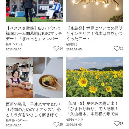
【ベススタ激熱】8/8アビスパ
【糸島発】世界にひとつの照明
福岡ホーム開幕戦はKBCマッチ
とインテリア！流木は自然がつ
デー！『ぎゅっと』メンバーと
くったアート
一緒に熱く盛り上がろう‼
『WOOD'ARBRE』（福岡・糸
福岡
イベント
福岡
買う
14
島市）【まち歩き】
23
2026.08.06
2026.08.05
【8/8・9】夏休みの思い出！
西新で発見！子連れママ＆ひと
「ひまわり狩り」で大感動！
り時間のための“オアシス”。心
「久山植木」本店横の畑で開催
とカラダをやさしく解きほぐし
（福岡・久山町）【イベント】
てくれるとっておきのカフェ
福岡
イベント
福岡
食べる
Oasis
37
『墨西哥』（福岡市早良区）
20
2026.08.05
2026.08.05