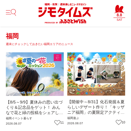
8.8
SAT
福岡
週末にチェックしておきたい福岡エリアのニュース
【開催中～8/31】化石発掘＆夏
【8/5～9/9】夏休みの思い出づ
らしいデザート作り！「キッザ
くり＆記念品をゲット！ みん
ニア福岡」の夏限定アクティビ
なで花と緑の投稿をシェアしな
ティが熱い‼（福岡市博多区）
がら 「夏の一花ミッション」
福岡
遊ぶ
福岡
イベント
暮らす
10
にチャレンジ【一人一花はなき
11
2026.08.07
2026.08.07
ん便り】Vol.55