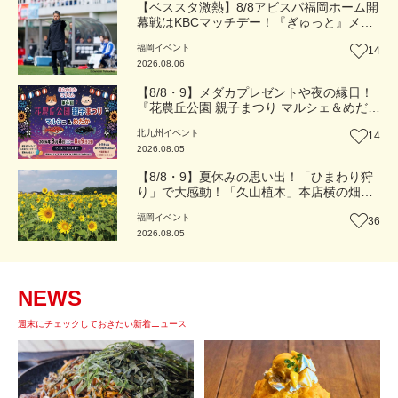
【ベススタ激熱】8/8アビスパ福岡ホーム開
幕戦はKBCマッチデー！『ぎゅっと』メン
バーと一緒に熱く盛り上がろう‼
福岡
イベント
14
2026.08.06
【8/8・9】メダカプレゼントや夜の縁日！
『花農丘公園 親子まつり マルシェ＆めだ
か』（北九州市小倉南区）【イベント】
北九州
イベント
14
2026.08.05
【8/8・9】夏休みの思い出！「ひまわり狩
り」で大感動！「久山植木」本店横の畑で
開催（福岡・久山町）【イベント】
福岡
イベント
36
2026.08.05
NEWS
週末にチェックしておきたい新着ニュース