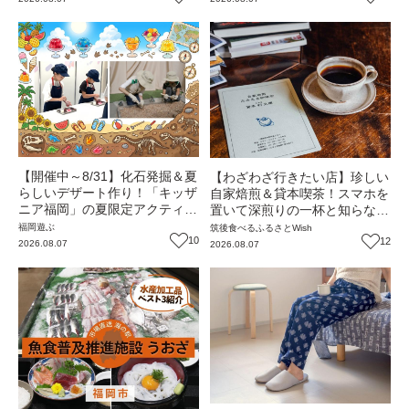
ん便り】Vol.55
（福岡・大木町）【まち歩き】
【開催中～8/31】化石発掘＆夏
【わざわざ行きたい店】珍しい
らしいデザート作り！「キッザ
自家焙煎＆貸本喫茶！スマホを
ニア福岡」の夏限定アクティビ
置いて深煎りの一杯と知らない
ティが熱い‼（福岡市博多区）
一冊を味わう贅沢な時間『たみ
福岡
遊ぶ
筑後
食べる
ふるさとWish
10
える珈琲店／貸本 利文庫』
12
2026.08.07
2026.08.07
（福岡・大木町）【まち歩き】