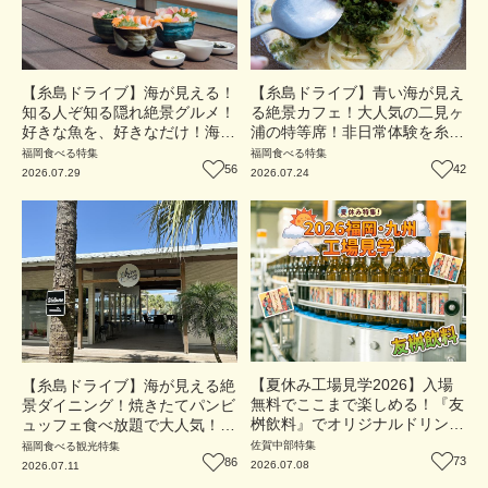
【糸島ドライブ】海が見える！
【糸島ドライブ】青い海が見え
知る人ぞ知る隠れ絶景グルメ！
る絶景カフェ！大人気の二見ヶ
好きな魚を、好きなだけ！海鮮
浦の特等席！非日常体験を糸島
丼ランチビュッフェ『いとはん
の恵みと一緒に『糸島茶房』
福岡
食べる
特集
福岡
食べる
特集
食堂』（福岡市西区）【まち歩
56
（福岡市西区）【まち歩き】
42
2026.07.29
2026.07.24
き】
【夏休み工場見学2026】入場
【糸島ドライブ】海が見える絶
無料でここまで楽しめる！『友
景ダイニング！焼きたてパンビ
桝飲料』でオリジナルドリンク
ュッフェ食べ放題で大人気！糸
作りに挑戦しよう！（佐賀県小
島市二丈にニューオープン
佐賀中部
特集
福岡
食べる
観光
特集
城市）
73
『Ibiza Beach Cafe』（福岡・
86
2026.07.08
2026.07.11
糸島市）【まち歩き】