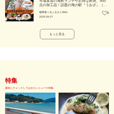
市場直送の海鮮ランチやお得な鮮魚、500
点の加工品！話題の海の駅『うおざ』（福
岡市・長浜）【ふるさとWish】
福岡
食べる
ふるさとWish
9
2026.08.07
もっと見る
特集
週末にチェックしておきたいニュース特集