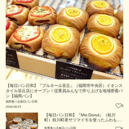
【毎日パン日和】『プルネール笹丘』（福岡市中央区）イオンス
タイル笹丘店にオープン！従業員みんなで作り上げる地域密着パ
ン【福岡パン】
福岡
食べる
毎日パン日和
9
2026.08.07
【毎日パン日和】『Mio:Donut』（桂川
町）桂川町産サツマイモを使ったふわもち
食感ドーナツ【福岡パン】
筑豊
食べる
毎日パン日和