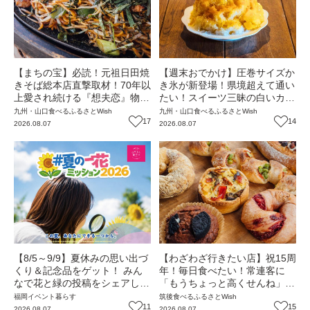
【まちの宝】必読！元祖日田焼
【週末おでかけ】圧巻サイズか
きそば総本店直撃取材！70年以
き氷が新登場！県境超えて通い
上愛され続ける『想夫恋』物語
たい！スイーツ三昧の白いカフ
～パリパリの一皿を焼き続けて
ェ『cafebiyori（カフェビヨ
九州・山口
食べる
ふるさとWish
九州・山口
食べる
ふるさとWish
～（大分・日田市）【まち歩
17
リ）』（大分・日田市）【まち
14
2026.08.07
2026.08.07
き】
歩き】
【8/5～9/9】夏休みの思い出づ
【わざわざ行きたい店】祝15周
くり＆記念品をゲット！ みん
年！毎日食べたい！常連客に
なで花と緑の投稿をシェアしな
「もうちょっと高くせんね」と
がら 「夏の一花ミッション」
言われる名物パン屋！パンと雑
福岡
イベント
暮らす
筑後
食べる
ふるさとWish
にチャレンジ【一人一花はなき
11
貨とおいしいもの『ニコパン』
15
2026.08.07
2026.08.07