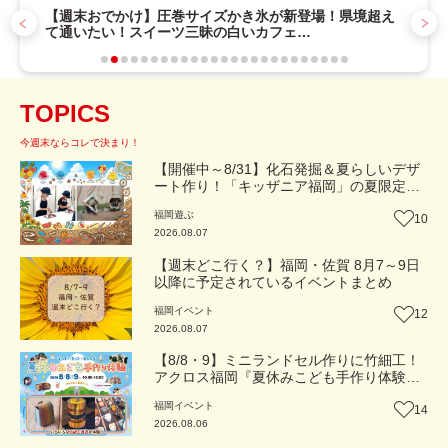
【週末おでかけ】圧巻サイズかき氷が新登場！県境超え
て通いたい！スイーツ三昧の白いカフェ
『cafebiyori（カフェビヨリ）』（大分・日田市）【ま
ち歩き】
TOPICS
今週末ならコレで決まり！
【開催中～8/31】化石発掘＆夏らしいデザ
ート作り！「キッザニア福岡」の夏限定ア
クティビティが熱い‼（福岡市博多区）
福岡
遊ぶ
10
2026.08.07
【週末どこ行く？】福岡・佐賀 8月7～9日
以降に予定されているイベントまとめ
福岡
イベント
12
2026.08.07
【8/8・9】ミニランドセル作りに竹細工！
アクロス福岡『夏休みこども手作り体験』
伝統工芸の職人が直接手ほどき！（福岡市
福岡
イベント
14
中央区）【イベント】
2026.08.06