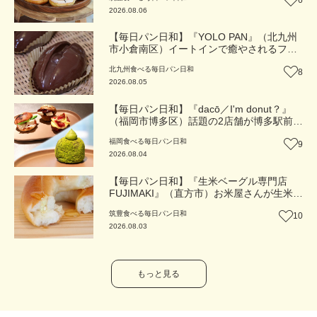
6
2026.08.06
【毎日パン日和】『YOLO PAN』（北九州
市小倉南区）イートインで癒やされるフワ
フワのほっこりパン屋【福岡パン】
北九州
食べる
毎日パン日和
8
2026.08.05
【毎日パン日和】『dacō／I'm donut？』
（福岡市博多区）話題の2店舗が博多駅前に
同時オープン！店舗限定の新商品も【福岡
福岡
食べる
毎日パン日和
9
パン】
2026.08.04
【毎日パン日和】『生米ベーグル専門店
FUJIMAKI』（直方市）お米屋さんが生米か
ら作るモチモチベーグル【福岡パン】
筑豊
食べる
毎日パン日和
10
2026.08.03
もっと見る