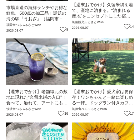
【週末おでかけ】久留米絣を着
市場直送の海鮮ランチやお得な
て、産地に泊まる。“泊まれる
鮮魚、500点の加工品！話題の
産地”をコンセプトにした宿
海の駅『うおざ』（福岡市・長
『泊.Orige』（福岡・広川町）
筑後
観光
ふるさとWish
浜）【ふるさとWish】
福岡
食べる
ふるさとWish
【まち歩き】
14
2026.08.07
9
2026.08.07
【週末おでかけ】老舗織元の敷
【週末おでかけ】愛犬家は要保
地に現れた“久留米絣の入口”！
存！ワンちゃんと一緒に楽しめ
食べて、触れて、アートにも出
る一軒。ドッグラン付きカフェ
会える『SAKATA CAFE』（福
＆ペット同伴居酒屋『想咲ダイ
筑後
食べる
ふるさとWish
筑後
食べる
ふるさとWish
岡・広川町）【まち歩き】
16
ニング 憩』（福岡・広川町）
17
2026.08.07
2026.08.07
【まち歩き】