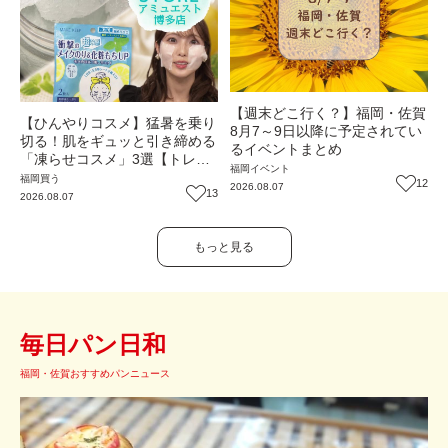
【週末どこ行く？】福岡・佐賀
【ひんやりコスメ】猛暑を乗り
8月7～9日以降に予定されてい
切る！肌をギュッと引き締める
るイベントまとめ
「凍らせコスメ」3選【トレン
福岡
イベント
ド】
福岡
買う
12
2026.08.07
13
2026.08.07
もっと見る
毎日パン日和
福岡・佐賀おすすめパンニュース