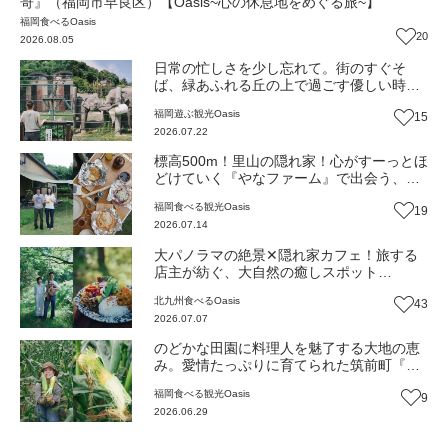
哥』（福岡市早良区）【Oasis~心の休息地をめぐる旅~】
福岡
食べる
Oasis
20
2026.08.05
日常の忙しさを少し忘れて。街のすぐそ
ば、緑あふれる丘の上で過ごす優しい時間
『福岡市動物園』（福岡市中央区）
福岡
遊ぶ
観光
Oasis
15
【Oasis~心の休息地をめぐる旅~】
2026.07.22
標高500m！里山の隠れ家！心がすーっとほ
どけていく『やなファーム』で出会う、本
当の豊かさと優しい暮らし（福岡・東峰
福岡
食べる
観光
Oasis
19
村）【Oasis~心の休息地をめぐる旅~】
2026.07.14
大パノラマの絶景✕隠れ家カフェ！旅する
店主が紡ぐ、大自然の癒しスポット
『JANKANIC PEAK』へ（福岡・北九州
北九州
食べる
Oasis
43
市）【Oasis~心の休息地をめぐる旅~】
2026.07.07
のどかな田園に料理人を魅了する大地の恵
み。愛情たっぷりに育てられた筑前町『久
保山農園』の“ごちそう野菜”（福岡・筑前
福岡
食べる
観光
Oasis
9
町）【Oasis～心の休息地をめぐる旅～】
2026.06.29