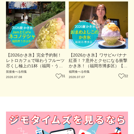
【2026かき氷】完全予約制！
【2026かき氷】ワサビ×バナナ
レトロカフェで味わうフルーツ
紅茶！？意外とクセになる衝撃
尽くし極上の1杯（福岡・うき
かき氷！（福岡市博多区）【ト
は市）【トレンド】
レンド】
筑後
食べる
特集
福岡
食べる
特集
31
22
2026.07.08
2026.07.07