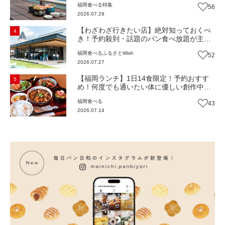
福岡
食べる
特集
56
堂』（福岡市西区）【まち歩き】
2026.07.29
【わざわざ行きたい店】絶対知っておくべ
4
き！予約殺到・話題のパン食べ放題が主
役！地域の愛されビュッフェレストラン
福岡
食べる
ふるさとWish
52
『bound garden』（福岡・新宮町）【まち
2026.07.27
歩き】
【福岡ランチ】1日14食限定！予約おすす
5
め！何度でも通いたい体に優しい創作中華
『いまここ太宰府』（福岡・太宰府市）
福岡
食べる
43
【まち歩き】
2026.07.14