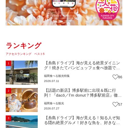
ランキング
アクセスランキング ベスト5
【糸島ドライブ】海が見える絶景ダイニン
1
グ！焼きたてパンビュッフェ食べ放題で大
人気！糸島市二丈にニューオープン『Ibiza
福岡
食べる
観光
特集
86
Beach Cafe』（福岡・糸島市）【まち歩
2026.07.11
き】
【話題の新店】博多駅前に出現＆既に行
2
列！『dacō／I'm donut？博多駅前店』徹底
解剖！オーナーシェフ平子さんに聞いた楽
福岡
食べる
観光
57
しみ方＆イチオシメニューも紹介！（福岡
2026.07.27
市博多区）【まち歩き】
【糸島ドライブ】海が見える！知る人ぞ知
3
る隠れ絶景グルメ！好きな魚を、好きなだ
け！海鮮丼ランチビュッフェ『いとはん食