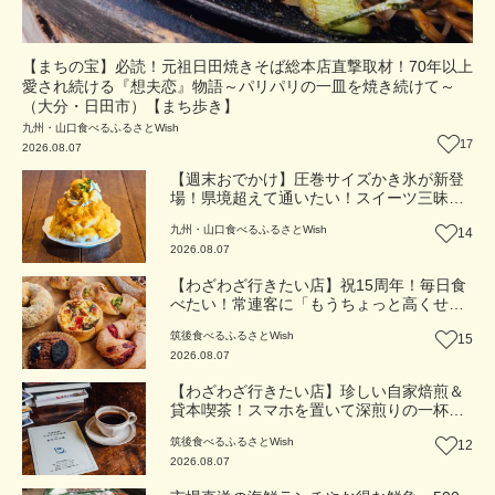
【まちの宝】必読！元祖日田焼きそば総本店直撃取材！70年以上
愛され続ける『想夫恋』物語～パリパリの一皿を焼き続けて～
（大分・日田市）【まち歩き】
九州・山口
食べる
ふるさとWish
17
2026.08.07
【週末おでかけ】圧巻サイズかき氷が新登
場！県境超えて通いたい！スイーツ三昧の
白いカフェ『cafebiyori（カフェビヨリ）』
九州・山口
食べる
ふるさとWish
14
（大分・日田市）【まち歩き】
2026.08.07
【わざわざ行きたい店】祝15周年！毎日食
べたい！常連客に「もうちょっと高くせん
ね」と言われる名物パン屋！パンと雑貨と
筑後
食べる
ふるさとWish
15
おいしいもの『ニコパン』（福岡・大木
2026.08.07
町）【まち歩き】
【わざわざ行きたい店】珍しい自家焙煎＆
貸本喫茶！スマホを置いて深煎りの一杯と
知らない一冊を味わう贅沢な時間『たみえ
筑後
食べる
ふるさとWish
12
る珈琲店／貸本 利文庫』（福岡・大木町）
2026.08.07
【まち歩き】