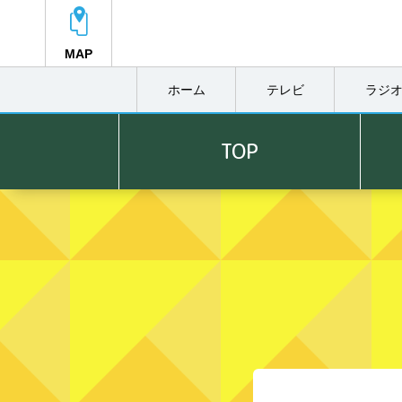
MAP
ホーム
テレビ
ラジ
アサデス。GOLD「毎週金曜 朝9:55～」
TOP