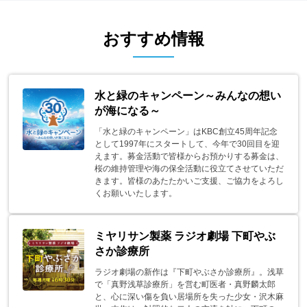
おすすめ情報
水と緑のキャンペーン～みんなの想い
が海になる～
「水と緑のキャンペーン」はKBC創立45周年記念
として1997年にスタートして、今年で30回目を迎
えます。募金活動で皆様からお預かりする募金は、
桜の維持管理や海の保全活動に役立てさせていただ
きます。皆様のあたたかいご支援、ご協力をよろし
くお願いいたします。
ミヤリサン製薬 ラジオ劇場 下町やぶ
さか診療所
ラジオ劇場の新作は『下町やぶさか診療所』。浅草
で「真野浅草診療所」を営む町医者・真野麟太郎
と、心に深い傷を負い居場所を失った少女・沢木麻