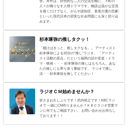
世。本作は、対照的な二人の交流を軸に、下町の
人々が織りなす人情ドラマです。物語は温かな交流
を描くだけでなく、がんや認知症、老老介護の悲劇
といった現代日本の切実な社会問題にも深く切り込
みます。
杉本琢弥の推しタクッ！
「聴けばきっと、推しタクなる。」 アーティスト
杉本琢弥による30分の“推し”ラジオ。 「アーティ
スト活動の原点」だという福岡の話や音楽・ドラ
マ・映画・・・ 杉本琢弥の推しはもちろん、あな
たの推しにも寄り添う番組です。 ラジオで推し
活・・杉本琢弥を推してください！
ラジオＣＭ始めませんか？
皆さまお久しぶりです！武内裕之です！KBCラジ
オで 一緒にCM作りませんか？ＫＢＣラジオ営業マ
ンに何でもご相談下さい。 お問い合わせお待ちし
ております！！