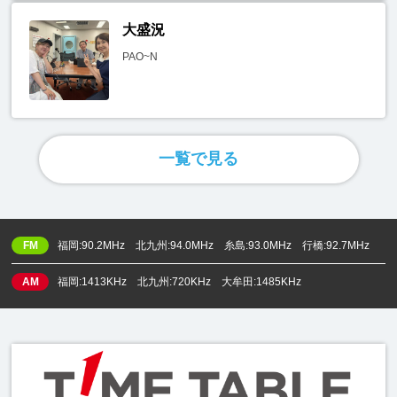
大盛況
PAO~N
一覧で見る
FM
福岡:90.2MHz 北九州:94.0MHz 糸島:93.0MHz 行橋:92.7MHz
AM
福岡:1413KHz 北九州:720KHz 大牟田:1485KHz