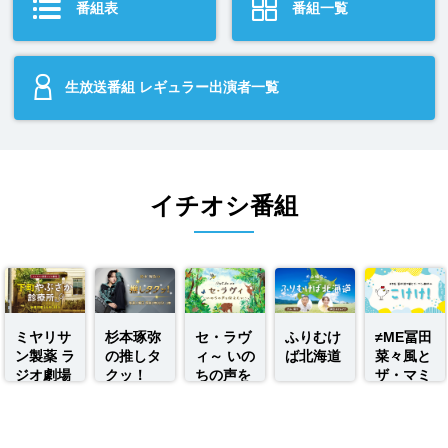
番組一覧
番組表
生放送番組 レギュラー出演者一覧
イチオシ番組
ミヤリサ
杉本琢弥
セ・ラヴ
ふりむけ
≠ME冨田
ン製薬 ラ
の推しタ
ィ～ いの
ば北海道
菜々風と
ジオ劇場
クッ！
ちの声を
ザ・マミ
下町やぶ
伝えたい
ィ林田の
さか診療
～
こけけ！
所