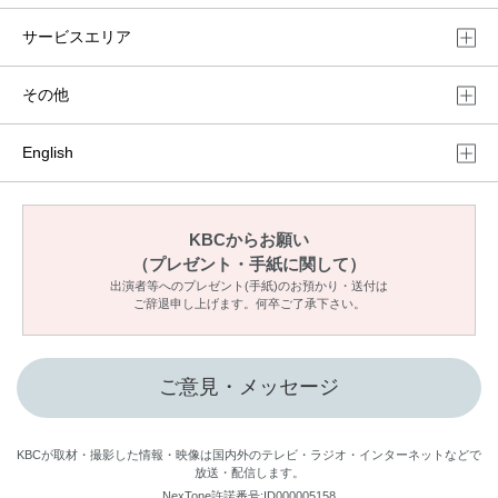
サービスエリア
その他
English
KBCからお願い
（プレゼント・手紙に関して）
出演者等へのプレゼント(手紙)のお預かり・送付は
ご辞退申し上げます。何卒ご了承下さい。
ご意見・メッセージ
KBCが取材・撮影した情報・映像は国内外のテレビ・ラジオ・インターネットなどで
放送・配信します。
NexTone許諾番号:ID000005158