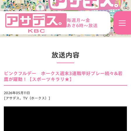
毎週月～金
あさ6時～放送
放送内容
ピンクフルデー ホークス週末3連戦甲好プレー続々&若
鷹が躍動！【スポーツキラリ★】
2026年05月11日
[アサデス。TV（ホークス）]