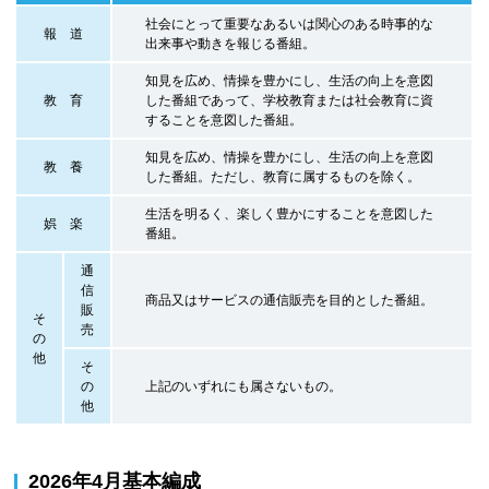
社会にとって重要なあるいは関心のある時事的な
報 道
出来事や動きを報じる番組。
知見を広め、情操を豊かにし、生活の向上を意図
教 育
した番組であって、学校教育または社会教育に資
することを意図した番組。
知見を広め、情操を豊かにし、生活の向上を意図
教 養
した番組。ただし、教育に属するものを除く。
生活を明るく、楽しく豊かにすることを意図した
娯 楽
番組。
通
信
商品又はサービスの通信販売を目的とした番組。
販
そ
売
の
他
そ
の
上記のいずれにも属さないもの。
他
2026年4月基本編成