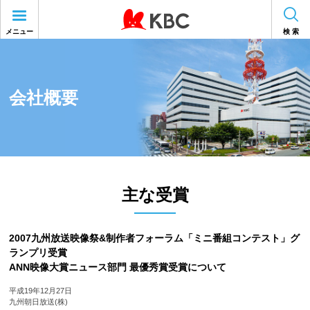
メニュー
検 索
会社概要
主な受賞
2007九州放送映像祭&制作者フォーラム「ミニ番組コンテスト」グ
ランプリ受賞
ANN映像大賞ニュース部門 最優秀賞受賞について
平成19年12月27日
九州朝日放送(株)