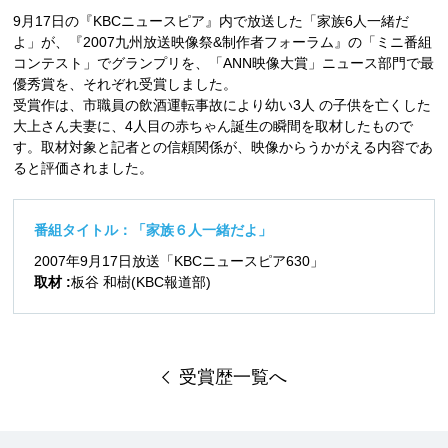
9月17日の『KBCニュースピア』内で放送した「家族6人一緒だ
よ」が、『2007九州放送映像祭&制作者フォーラム』の「ミニ番組
コンテスト」でグランプリを、「ANN映像大賞」ニュース部門で最
優秀賞を、それぞれ受賞しました。
受賞作は、市職員の飲酒運転事故により幼い3人 の子供を亡くした
大上さん夫妻に、4人目の赤ちゃん誕生の瞬間を取材したもので
す。取材対象と記者との信頼関係が、映像からうかがえる内容であ
ると評価されました。
番組タイトル：「家族６人一緒だよ」
2007年9月17日放送「KBCニュースピア630」
取材 :
板谷 和樹(KBC報道部)
受賞歴一覧へ