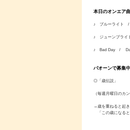
本日のオンエア
♪ ブルーライト 
♪ ジューンブライド 
♪ Bad Day / Dan
パオーンで募集
◎「歳伝説」
（毎週月曜日のカン
→歳を重ねると起き
「この歳になると