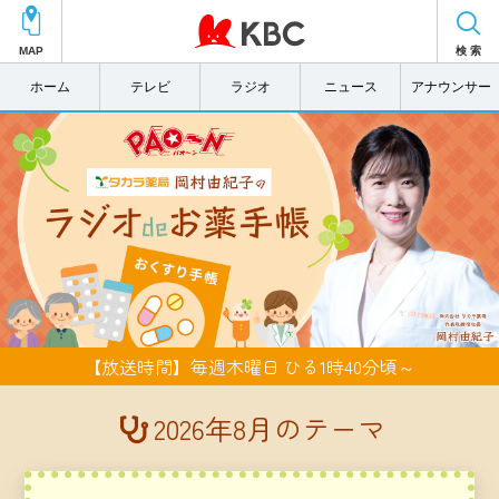
MAP
検 索
ホーム
テレビ
ラジオ
ニュース
アナウンサー
【放送時間】毎週木曜日 ひる1時40分頃～
2026年8月のテーマ