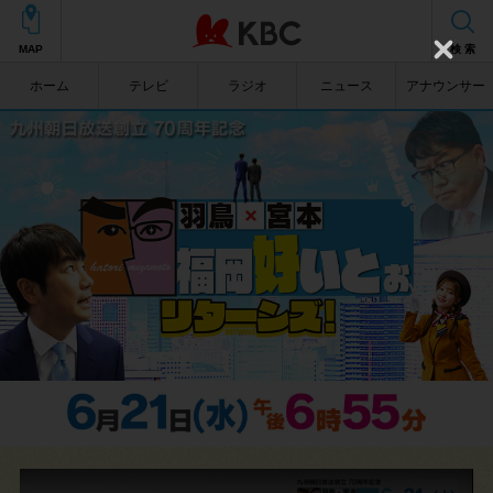
MAP
検 索
C
l
ホーム
テレビ
ラジオ
ニュース
アナウンサー
o
s
e