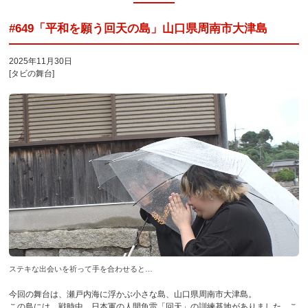
#649「平和を願う回天の島」山口県周南市大津島
2025年11月30日
[タビの舞台]
ステキな出会いを祈って手を合わせると…
今回の舞台は、瀬戸内海に浮かぶ小さな島、山口県周南市大津島。
この島には、戦時中、日本軍の人間魚雷「回天」の訓練基地がありました。こ