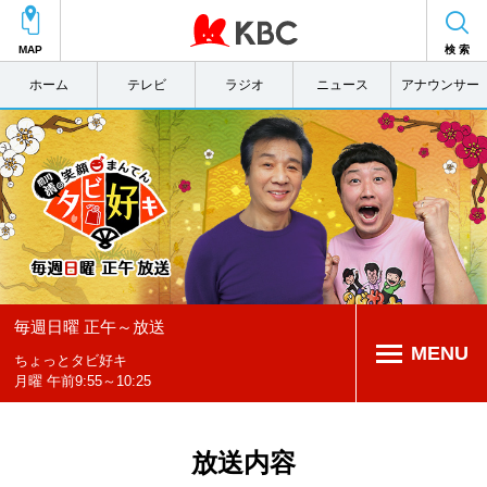
MAP
検 索
ホーム
テレビ
ラジオ
ニュース
アナウンサー
毎週日曜 正午～放送
MENU
ちょっとタビ好キ
月曜 午前9:55～10:25
放送内容