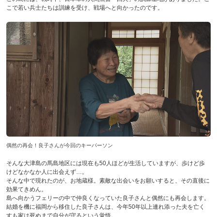
こで若い兵士たちは訓練を受け、戦場へと向かったのです。
偶然の再会！良子さんが今回のキーパーソン
そんな大津島の馬島地区には現在も50人ほどが生活していますが、歩けど歩
けどなかなか人に出会えず…。
そんな中で現れたのが、お地蔵様。素敵な出会いをお願いすると、その直後に
効果てきめん。
島へ向かうフェリーの中で仲良くなっていた良子さんと偶然にも再会します。
結婚を機に福岡から移住した良子さんは、今年50年以上連れ添った夫を亡く
すも家は死ぬまで自分が守るという覚悟。