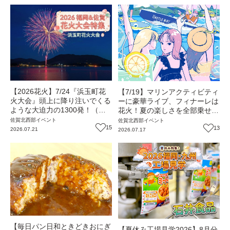
【2026花火】7/24『浜玉町花
【7/19】マリンアクティビティ
火大会』頭上に降り注いでくる
ーに豪華ライブ、フィナーレは
ような大迫力の1300発！（佐
花火！夏の楽しさを全部乗せし
賀・唐津市）【イベント】
たビーチイベント『Grand Blue
佐賀北西部
イベント
佐賀北西部
イベント
15
2026』（佐賀・唐津市）【イ
13
2026.07.21
2026.07.17
ベント】
【毎日パン日和ときどきおにぎ
【夏休み工場見学2026】8月分