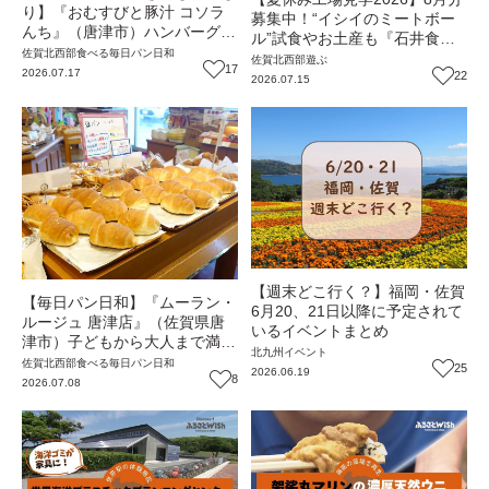
り】『おむすびと豚汁 コソラ
募集中！“イシイのミートボー
んち』（唐津市）ハンバーグの
ル”試食やお土産も『石井食
中にごはん！？地元食材の絶品
佐賀北西部
食べる
毎日パン日和
品』（佐賀県唐津市）
佐賀北西部
遊ぶ
おむすび【佐賀おにぎり】
17
2026.07.17
22
2026.07.15
【週末どこ行く？】福岡・佐賀
【毎日パン日和】『ムーラン・
6月20、21日以降に予定されて
ルージュ 唐津店』（佐賀県唐
いるイベントまとめ
津市）子どもから大人まで満
北九州
イベント
足！約110種類のパン【佐賀パ
佐賀北西部
食べる
毎日パン日和
25
2026.06.19
ン】
8
2026.07.08