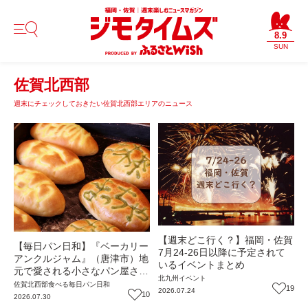
8.9
SUN
佐賀北西部
週末にチェックしておきたい佐賀北西部エリアのニュース
【週末どこ行く？】福岡・佐賀
【毎日パン日和】『ベーカリー
7月24-26日以降に予定されて
アンクルジャム』（唐津市）地
いるイベントまとめ
元で愛される小さなパン屋さん
北九州
イベント
【佐賀パン】
佐賀北西部
食べる
毎日パン日和
19
2026.07.24
10
2026.07.30