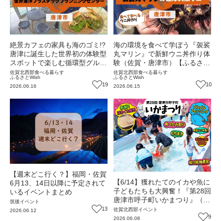
絶景カフェの家具も海のゴミ!?
海の環境を食べて学ぼう『袈裟
唐津に誕生した世界初の体験型
丸マリン』で新鮮ウニ丼作り体
スポットで楽しむ循環型グルメ
験（佐賀・唐津市）【ふるさと
（佐賀・唐津市）【ふるさと
Wish】
佐賀北西部
食べる
暮らす
佐賀北西部
食べる
暮らす
ふるさとWish
ふるさとWish
Wish】
19
10
2026.06.16
2026.06.15
【週末どこ行く？】福岡・佐賀
【6/14】獲れたてのイカや魚に
6月13、14日以降に予定されて
子どもたちも大興奮！『第28回
いるイベントまとめ
唐津市呼子町いかまつり』（佐
筑後
イベント
賀・唐津市）【イベント】
13
佐賀北西部
イベント
2026.06.12
※「魚つかみ取り」は不漁のた
9
2026.06.08