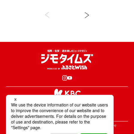
め、中止になりました（6/12追
記）
KBCが取材・撮影した情報・映像は国内外の
テレビ・ラジオ・インターネットなどで放送・配信します。
All Rights Reserved. Copyright © KBC Co.,Ltd.
＞ジモタイムズについて
＞広告掲載のご案内
＞お問合せ
＞個人情報の取り扱いについて
＞サイトポリシーについて