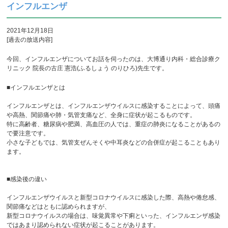
インフルエンザ
2021年12月18日
[過去の放送内容]
今回、インフルエンザについてお話を伺ったのは、大博通り内科・総合診療ク
リニック 院長の古庄 憲浩(ふるしょう のりひろ)先生です。
■インフルエンザとは
インフルエンザとは、インフルエンザウイルスに感染することによって、頭痛
や高熱、関節痛や肺・気管支痛など、全身に症状が起こるものです。
特に高齢者、糖尿病や肥満、高血圧の人では、重症の肺炎になることがあるの
で要注意です。
小さな子どもでは、気管支ぜんそくや中耳炎などの合併症が起こることもあり
ます。
■感染後の違い
インフルエンザウイルスと新型コロナウイルスに感染した際、高熱や倦怠感、
関節痛などはともに認められますが、
新型コロナウイルスの場合は、味覚異常や下痢といった、インフルエンザ感染
ではあまり認められない症状が起こることがあります。