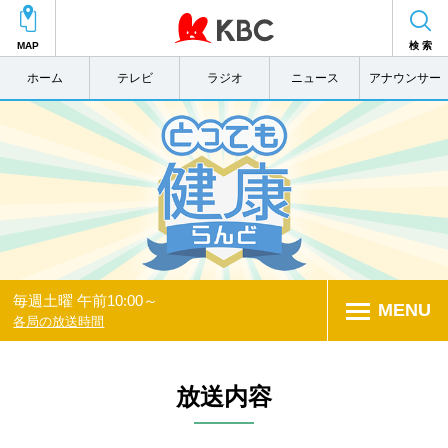
MAP
検 索
ホーム
テレビ
ラジオ
ニュース
アナウンサー
毎週土曜 午前10:00～
MENU
各局の放送時間
放送内容