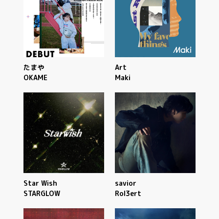
たまや
Art
OKAME
Maki
Star Wish
savior
STARGLOW
Rol3ert