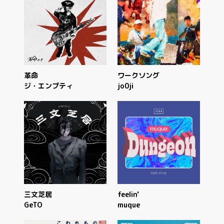
革命
ワークソング
ジ・エンプティ
jo0ji
三文芝居
feelin'
GeTO
muque