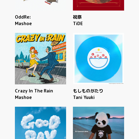
OddRe:
祝祭
Mashoe
TiDE
Crazy In The Rain
もしものがたり
Mashoe
Tani Yuuki