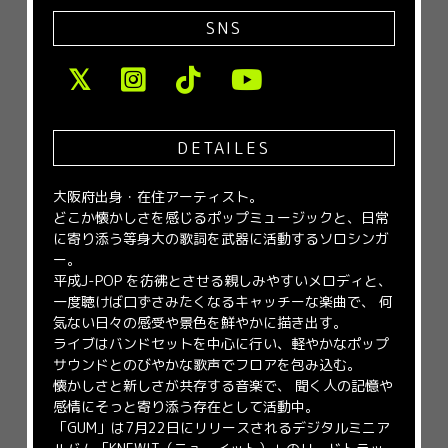
SNS
DETAILES
大阪府出身・在住アーティスト。
どこか懐かしさを感じるポップミュージックと、日常
に寄り添う等身大の歌詞を武器に活動するソロシンガ
ー。
平成J-POP を彷彿とさせる親しみやすいメロディと、
一度聴けば口ずさみたくなるキャッチーな楽曲で、
何
気ない日々の感受や景色を鮮やかに描き出す。
ライブはバンドセットを中心に行い、軽やかなポップ
サウンドとのびやかな歌声でフロアを包み込む。
懐かしさと新しさが共存する音楽で、
聞く人の記憶や
感情にそっと寄り添う存在として活動中。
「GUM」は7月22日にリリースされるデジタルミニア