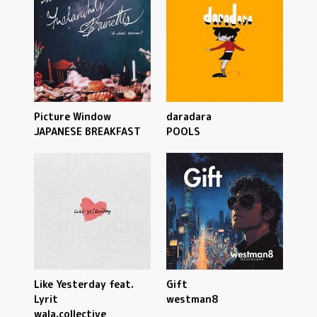
Picture Window
daradara
JAPANESE BREAKFAST
POOLS
Like Yesterday feat.
Gift
Lyrit
westman8
wala.collective