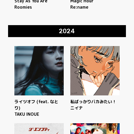
Stay As You Are
Magic Hour
Roomies
Re:name
2024
ライツオフ (feat. なと
私ばっかりバカみたい！
り)
ニイナ
TAKU INOUE