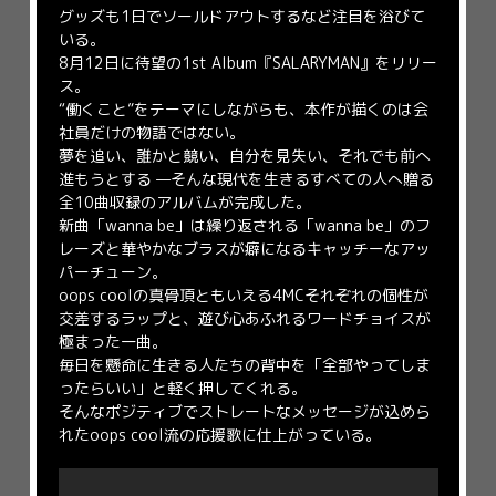
グッズも1日でソールドアウトするなど注目を浴びて
いる。
8月12日に待望の1st Album『SALARYMAN』をリリー
ス。
“働くこと”をテーマにしながらも、本作が描くのは会
社員だけの物語ではない。
夢を追い、誰かと競い、自分を見失い、それでも前へ
進もうとする —そんな現代を生きるすべての人へ贈る
全10曲収録のアルバムが完成した。
新曲「wanna be」は繰り返される「wanna be」のフ
レーズと華やかなブラスが癖になるキャッチーなアッ
パーチューン。
oops coolの真骨頂ともいえる4MCそれぞれの個性が
交差するラップと、遊び心あふれるワードチョイスが
極まった一曲。
毎日を懸命に生きる人たちの背中を「全部やってしま
ったらいい」と軽く押してくれる。
そんなポジティブでストレートなメッセージが込めら
れたoops cool流の応援歌に仕上がっている。