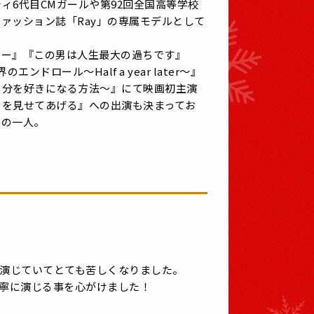
ィ6代目CMガールや第92回全国高等学校
ァッション誌「Ray」の専属モデルとして
ニー』『この男は人生最大の過ちです』
ドロール～Half a year later～』
自分を好きになる方法～』にて映画初主演
ろを見せてあげる』への出演も決まってお
優の一人。
演じていてとても苦しくなりました。
寧に演じる事を心がけました！