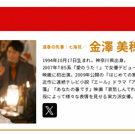
金澤 美
遥香の先輩：七海役／
1994年10月17日生まれ。神奈川県出身。
2007年TBS系『愛のうた！』で女優デビュ
映画に初出演。2009年公開の『はじめて
近作に連続テレビ小説『エール』ドラマ『ア
箋』『あなたの番です』映画『哀愁しんで
役によって様々な表情を見せる実力派女優