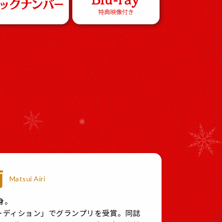
莉
Matsui Airi
身。
オーディション」でグランプリを受賞。同誌