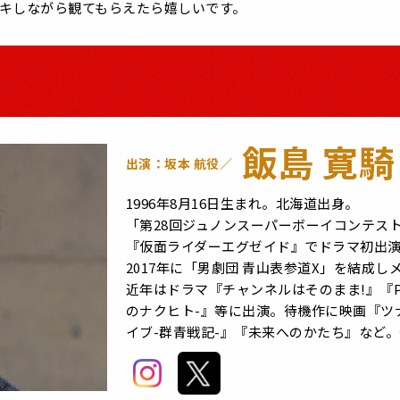
キしながら観てもらえたら嬉しいです。
飯島 寛騎
出演：坂本 航役／
1996年8月16日生まれ。北海道出身。
「第28回ジュノンスーパーボーイコンテスト
『仮面ライダーエグゼイド』でドラマ初出
2017年に「男劇団 青山表参道X」を結成
近年はドラマ『チャンネルはそのまま!』『PRI
のナクヒト-』等に出演。待機作に映画『ツ
イブ-群青戦記-』『未来へのかたち』など