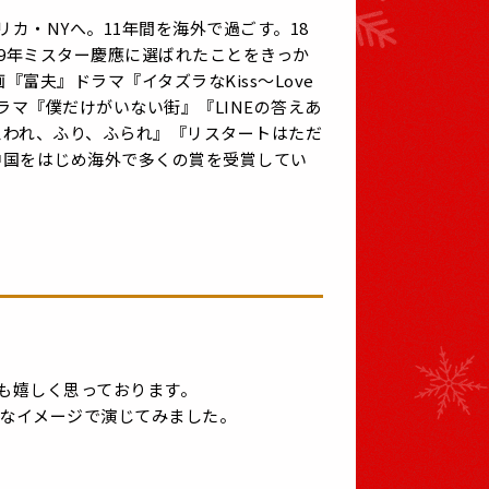
リカ・NYへ。11年間を海外で過ごす。18
09年ミスター慶應に選ばれたことをきっか
『富夫』ドラマ『イタズラなKiss～Love
ドラマ『僕だけがいない街』『LINEの答えあ
思われ、ふり、ふられ』『リスタートはただ
中国をはじめ海外で多くの賞を受賞してい
も嬉しく思っております。
なイメージで演じてみました。