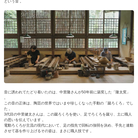
という音 。
音に誘われてたどり着いたのは、中里隆さんが50年前に築窯した「隆太窯」
。
この音の正体は、陶芸の世界ではいまや珍しくなった手動の「蹴ろくろ」でし
た 。
3代目の中里健太さんは、この蹴ろくろを使い、足でろくろを蹴り、土に職人
の思いを伝えています 。
電動ろくろが主流の現代において、足の指先で回転の強弱を決め、手先と連動
させて器を作り上げるその姿は、まさに職人技です 。