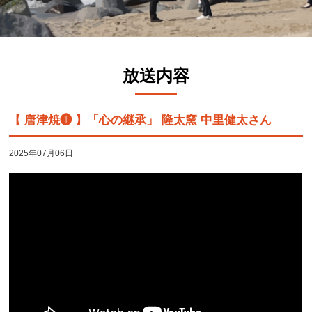
放送内容
【 唐津焼❶ 】「心の継承」 隆太窯 中里健太さん
2025年07月06日