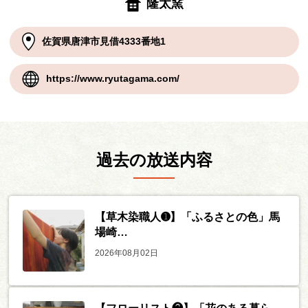
隆太窯
佐賀県唐津市見借4333番地1
https://www.ryutagama.com/
過去の放送内容
【草木染職人➊】「ふるさとの色」馬
場崎…
2026年08月02日