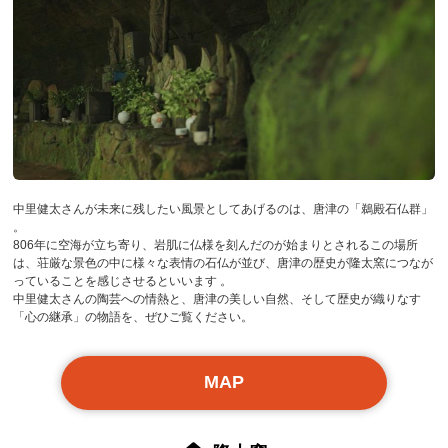
中里健太さんが未来に残したい風景としてあげるのは、唐津の「鵜殿石仏群」
。
806年に空海が立ち寄り、岩肌に仏様を刻んだのが始まりとされるこの場所
は、荘厳な景色の中に様々な表情の石仏が並び、唐津の歴史が隆太窯につなが
っていることを感じさせるといいます 。
中里健太さんの陶芸への情熱と、唐津の美しい自然、そして歴史が織りなす
「心の継承」の物語を、ぜひご覧ください。
MAP