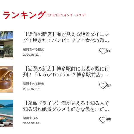
ランキング
アクセスランキング ベスト5
【話題の新店】海が見える絶景ダイニン
グ！焼きたてパンビュッフェ食べ放題で
大人気！糸島市二丈にニューオープン
福岡
食べる
観光
86
『Ibiza Beach Cafe』（福岡・糸島市）
2026.07.11
【まち歩き】
【話題の新店】博多駅前に出現＆既に行
列！『dacō／I'm donut？博多駅前店』徹
底解剖！オーナーシェフ平子さんに聞い
福岡
食べる
観光
57
た楽しみ方＆イチオシメニューも紹介！
2026.07.27
（福岡市博多区）【まち歩き】
【糸島ドライブ】海が見える！知る人ぞ
知る隠れ絶景グルメ！好きな魚を、好き
なだけ！海鮮丼ランチビュッフェ『いと
福岡
食べる
55
はん食堂』（福岡市西区）【まち歩き】
2026.07.29