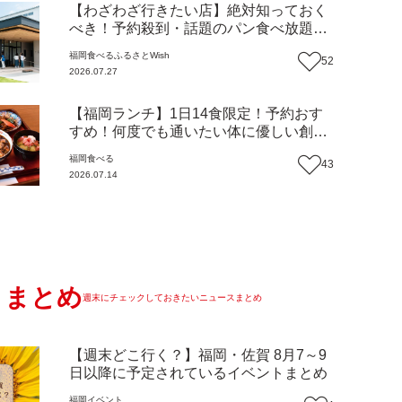
【わざわざ行きたい店】絶対知っておく
べき！予約殺到・話題のパン食べ放題が
主役！地域の愛されビュッフェレストラ
福岡
食べる
ふるさとWish
52
ン『bound garden』（福岡・新宮町）
2026.07.27
【まち歩き】
【福岡ランチ】1日14食限定！予約おす
すめ！何度でも通いたい体に優しい創作
中華『いまここ太宰府』（福岡・太宰府
福岡
食べる
43
市）【まち歩き】
2026.07.14
まとめ
週末にチェックしておきたいニュースまとめ
【週末どこ行く？】福岡・佐賀 8月7～9
日以降に予定されているイベントまとめ
福岡
イベント