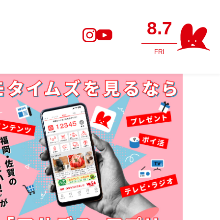
8.7
FRI