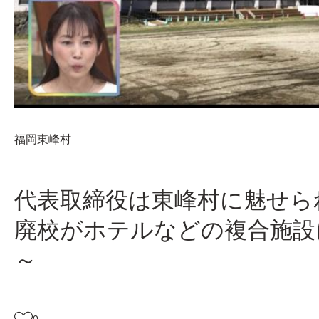
福岡
東峰村
代表取締役は東峰村に魅せ
廃校がホテルなどの複合施設に
～