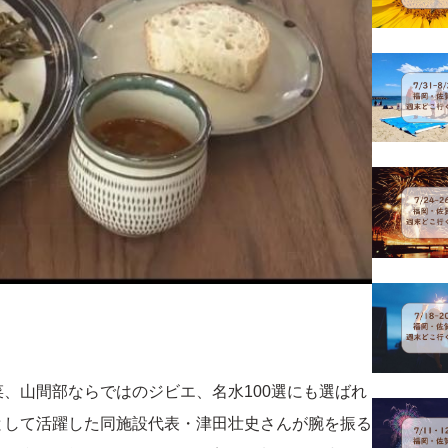
、山間部ならではのジビエ、名水100選にも選ばれ
として活躍した同施設代表・津田壮史さんが腕を振る