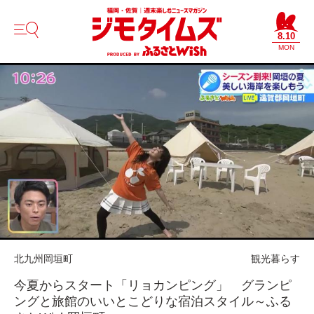
8.10
MON
北九州
岡垣町
観光
暮らす
今夏からスタート「リョカンピング」 グランピ
ングと旅館のいいとこどりな宿泊スタイル～ふる