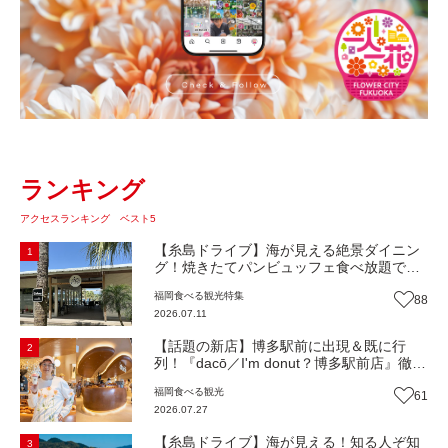
ランキング
アクセスランキング ベスト5
【糸島ドライブ】海が見える絶景ダイニン
1
グ！焼きたてパンビュッフェ食べ放題で大
人気！糸島市二丈にニューオープン『Ibiza
福岡
食べる
観光
特集
88
Beach Cafe』（福岡・糸島市）【まち歩
2026.07.11
き】
【話題の新店】博多駅前に出現＆既に行
2
列！『dacō／I'm donut？博多駅前店』徹底
解剖！オーナーシェフ平子さんに聞いた楽
福岡
食べる
観光
61
しみ方＆イチオシメニューも紹介！（福岡
2026.07.27
市博多区）【まち歩き】
【糸島ドライブ】海が見える！知る人ぞ知
3