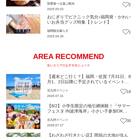
筑豊
食べる
遊ぶ
観光
2
2025.05.02
おにぎりでピクニック気分♪福岡発・かわい
いお弁当グッズ特集【トレンド】
福岡
観光
暮らす
1
2025.04.30
AREA RECOMMEND
近いエリアのおすすめニュース
【週末どこ行く？】福岡・佐賀 7月31日、8
月1、2日以降に予定されているイベントま
とめ
北九州
イベント
18
2026.07.31
【8/2】小学生限定の地引網体験！『サマー
フェスタ IN波津海岸』小さい子参加OKの
スイカ割りも（福岡・岡垣町）【イベン
北九州
イベント
30
ト】
2026.07.27
【わざわざ行きたい店】岡垣の大地が生ん