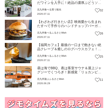
だワインを入手に！絶品の濃厚ぶどうソフ
トクリームも！森の中で特別なひと時を
北九州
食べる
買う
観光
32
『ぶどうの樹のワイナリー』（福岡・岡垣
2026.07.11
町）【まち歩き】
【わざわざ行きたい店】映画愛から生まれ
たすべて手作りのハンドチョップバーガ
ー！自家製の名物スイーツ岡垣シュー＆え
北九州
食べる
ふるさとWish
26
びつなめらかプリンも人気『ニュルブルク
2026.07.11
リンク』（福岡・岡垣町）【まち歩き】
【福岡カフェ】最後の一口まで飽きない絶
品クレープ＆癒しのログハウスカフェ！ほ
っとひと息、休日に行きたい『アローラカ
北九州
食べる
ふるさとWish
25
フェ』（福岡・岡垣町）【まち歩き】
2026.07.11
昼は海でBBQ、夜は客室サウナ＆屋上ジャ
グジーでくつろぎ！新感覚「リョカンピン
グ」（福岡・岡垣町）【ふるさとWish】
北九州
遊ぶ
ふるさとWish
11
2026.06.29