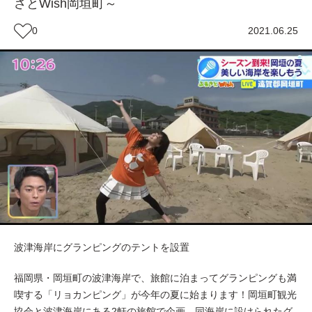
さとWish岡垣町～
0
2021.06.25
波津海岸にグランピングのテントを設置
福岡県・岡垣町の波津海岸で、旅館に泊まってグランピングも満
喫する「リョカンピング」が今年の夏に始まります！岡垣町観光
協会と波津海岸にある2軒の旅館で企画。同海岸に設けられたグ