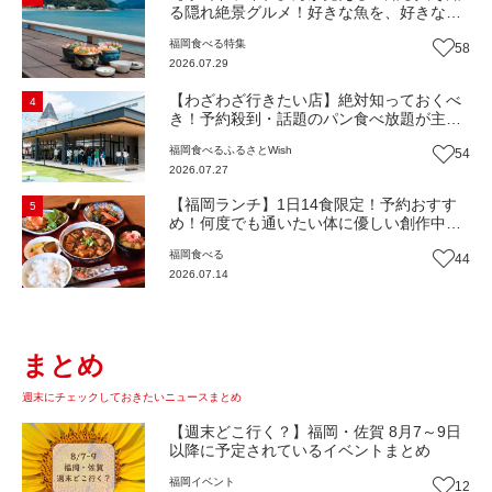
る隠れ絶景グルメ！好きな魚を、好きなだ
け！海鮮丼ランチビュッフェ『いとはん食
福岡
食べる
特集
58
堂』（福岡市西区）【まち歩き】
2026.07.29
【わざわざ行きたい店】絶対知っておくべ
4
き！予約殺到・話題のパン食べ放題が主
役！地域の愛されビュッフェレストラン
福岡
食べる
ふるさとWish
54
『bound garden』（福岡・新宮町）【まち
2026.07.27
歩き】
【福岡ランチ】1日14食限定！予約おすす
5
め！何度でも通いたい体に優しい創作中華
『いまここ太宰府』（福岡・太宰府市）
福岡
食べる
44
【まち歩き】
2026.07.14
まとめ
週末にチェックしておきたいニュースまとめ
【週末どこ行く？】福岡・佐賀 8月7～9日
以降に予定されているイベントまとめ
福岡
イベント
12