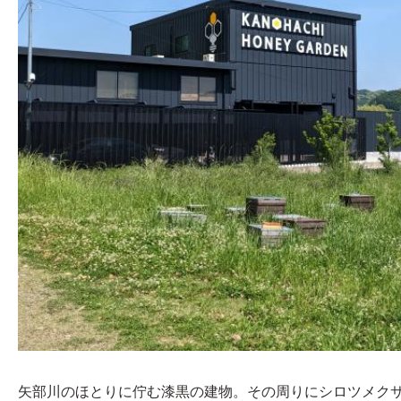
矢部川のほとりに佇む漆黒の建物。その周りにシロツメク