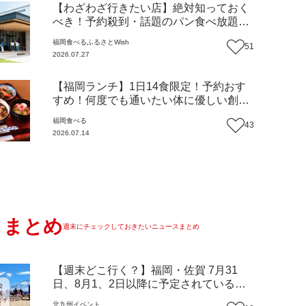
【わざわざ行きたい店】絶対知っておく
べき！予約殺到・話題のパン食べ放題が
主役！地域の愛されビュッフェレストラ
福岡
食べる
ふるさとWish
51
ン『bound garden』（福岡・新宮町）
2026.07.27
【まち歩き】
【福岡ランチ】1日14食限定！予約おす
すめ！何度でも通いたい体に優しい創作
中華『いまここ太宰府』（福岡・太宰府
福岡
食べる
43
市）【まち歩き】
2026.07.14
まとめ
週末にチェックしておきたいニュースまとめ
【週末どこ行く？】福岡・佐賀 7月31
日、8月1、2日以降に予定されているイ
ベントまとめ
北九州
イベント