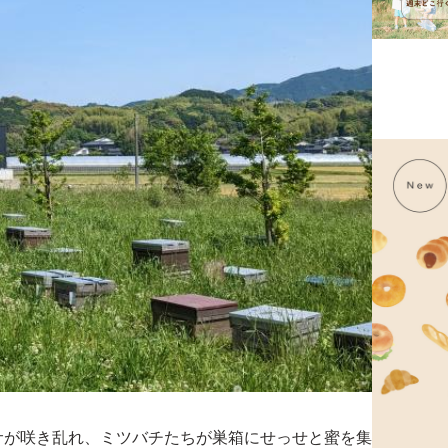
サが咲き乱れ、ミツバチたちが巣箱にせっせと蜜を集