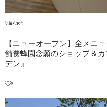
筑後
八女市
【ニューオープン】全メニュ
舗養蜂園念願のショップ＆カ
デン』
0