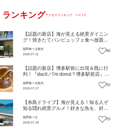
ランキング
アクセスランキング ベスト5
【話題の新店】海が見える絶景ダイニン
グ！焼きたてパンビュッフェ食べ放題で
大人気！糸島市二丈にニューオープン
福岡
食べる
観光
86
『Ibiza Beach Cafe』（福岡・糸島市）
2026.07.11
【まち歩き】
【話題の新店】博多駅前に出現＆既に行
列！『dacō／I'm donut？博多駅前店』徹
底解剖！オーナーシェフ平子さんに聞い
福岡
食べる
観光
55
た楽しみ方＆イチオシメニューも紹介！
2026.07.27
（福岡市博多区）【まち歩き】
【糸島ドライブ】海が見える！知る人ぞ
知る隠れ絶景グルメ！好きな魚を、好き
なだけ！海鮮丼ランチビュッフェ『いと
福岡
食べる
55
はん食堂』（福岡市西区）【まち歩き】
2026.07.29