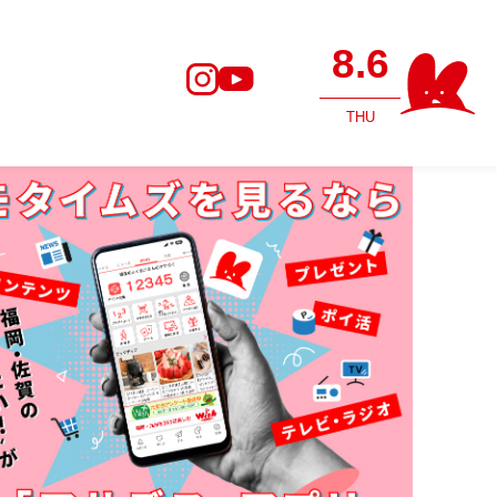
8.6
THU