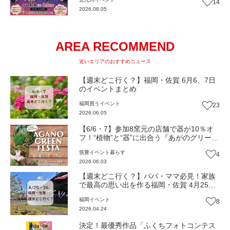
14
2026.08.05
AREA RECOMMEND
近いエリアのおすすめニュース
【週末どこ行く？】福岡・佐賀 6月6、7日
のイベントまとめ
福岡
買う
イベント
23
2026.06.05
【6/6・7】参加8窯元の店舗で器が10％オ
フ！“植物”と“器”に出合う『あがのグリーン
フェスタ2026』（福岡・福智町）【イベン
筑豊
イベント
暮らす
4
ト】
2026.06.03
【週末どこ行く？】パパ・ママ必見！家族
で最高の思い出を作る福岡・佐賀 4月25・
26日のイベントまとめ
福岡
イベント
8
2026.04.24
決定！最優秀作品「ふくちフォトコンテス