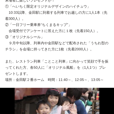
来場者に嬉しいプレゼントが！
①「へいちく限定オリジナルデザインのハイチュウ」
10:33以降、金田駅に到着する列車でお越しの方に1人1本（先
着300人）。
②「一日フリー乗車券“ちくまるキップ”」
会場受付でアンケートに答えた方に１枚（先着150人）。
③「オリジナルシール」
９月中旬以降、列車内や金田駅などで配布された「うちわ型の
チラシ」を会場に持ってきた方に1枚（先着2000人）。
また、レストラン列車「ことこと列車」に向かって笑顔で手を振
ってくれた方、各50人に「オリジナル風船」を（1人1つ）プレ
ゼントします。
場所：金田駅２番ホーム 時間：11:40～、12:05～、13:05～