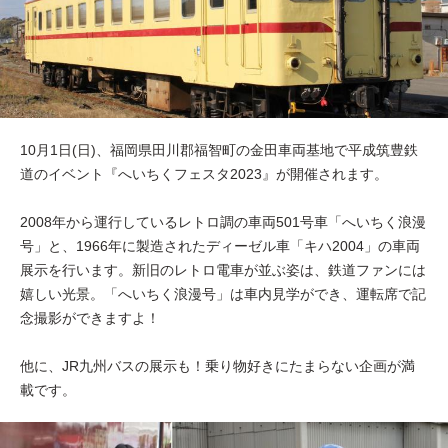
10月1日(日)、福岡県田川郡福智町の金田車両基地で平成筑豊鉄
道のイベント『へいちくフェスタ2023』が開催されます。
2008年から運行しているレトロ調の車両501号車「へいちく浪漫
号」と、1966年に製造されたディーゼル車「キハ2004」の車両
展示を行います。新旧のレトロ電車が並ぶ姿は、鉄道ファンには
嬉しい光景。「へいちく浪漫号」は車内見学ができ、運転席で記
念撮影ができますよ！
他に、JR九州バスの展示も！乗り物好きにたまらない企画が満
載です。