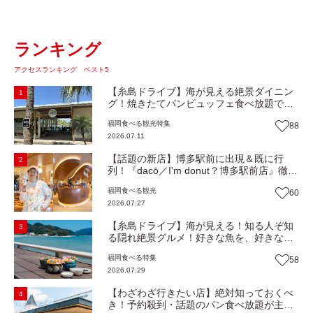
ランキング
アクセスランキング ベスト5
【糸島ドライブ】海が見える絶景ダイニン
1
グ！焼きたてパンビュッフェ食べ放題で大
人気！糸島市二丈にニューオープン『Ibiza
福岡
食べる
観光
特集
88
Beach Cafe』（福岡・糸島市）【まち歩
2026.07.11
き】
【話題の新店】博多駅前に出現＆既に行
2
列！『dacō／I'm donut？博多駅前店』徹底
解剖！オーナーシェフ平子さんに聞いた楽
福岡
食べる
観光
60
しみ方＆イチオシメニューも紹介！（福岡
2026.07.27
市博多区）【まち歩き】
【糸島ドライブ】海が見える！知る人ぞ知
3
る隠れ絶景グルメ！好きな魚を、好きなだ
け！海鮮丼ランチビュッフェ『いとはん食
福岡
食べる
特集
58
堂』（福岡市西区）【まち歩き】
2026.07.29
【わざわざ行きたい店】絶対知っておくべ
4
き！予約殺到・話題のパン食べ放題が主