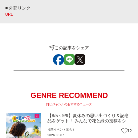
■ 外部リンク
URL
この記事をシェア
GENRE RECOMMEND
同じジャンルのおすすめニュース
【8/5～9/9】夏休みの思い出づくり＆記念
品をゲット！ みんなで花と緑の投稿をシェ
アしながら 「夏の一花ミッション」にチャ
福岡
イベント
暮らす
12
レンジ【一人一花はなきん便り】Vol.55
2026.08.07