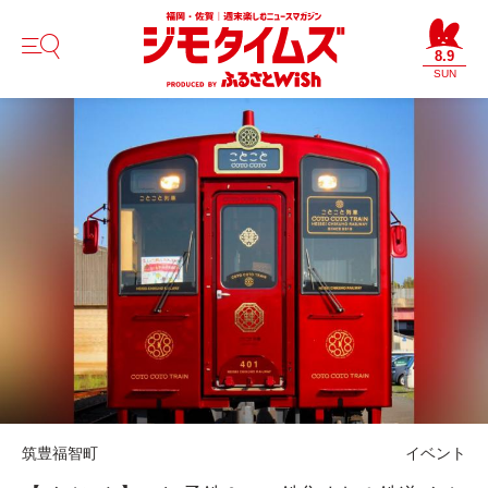
8.9
SUN
筑豊
福智町
イベント