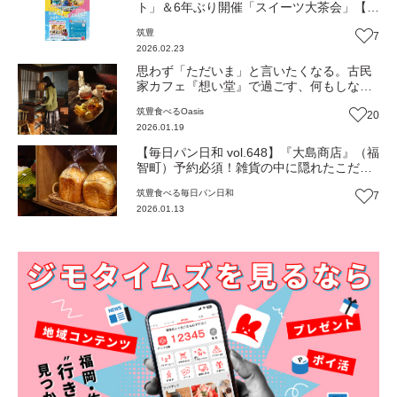
ト」＆6年ぶり開催「スイーツ大茶会」【ふ
るさとWish】
筑豊
7
2026.02.23
思わず「ただいま」と言いたくなる。古民
家カフェ『想い堂』で過ごす、何もしない
贅沢。（福岡・福智町）【Oasis 〜心の休
筑豊
食べる
Oasis
20
息地をめぐる旅〜】
2026.01.19
【毎日パン日和 vol.648】『大島商店』（福
智町）予約必須！雑貨の中に隠れたこだわ
りのしっとり「食パン」【福岡パン】
筑豊
食べる
毎日パン日和
7
2026.01.13