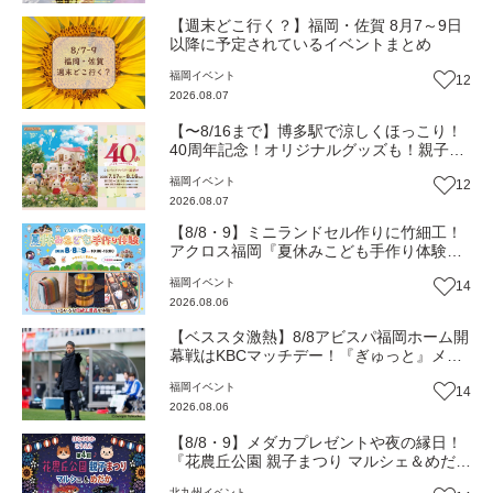
【週末どこ行く？】福岡・佐賀 8月7～9日
以降に予定されているイベントまとめ
福岡
イベント
12
2026.08.07
【〜8/16まで】博多駅で涼しくほっこり！
40周年記念！オリジナルグッズも！親子揃
って「シルバニアファミリー展40th」へ行
福岡
イベント
12
こう（JR九州ホール）【イベント】
2026.08.07
【8/8・9】ミニランドセル作りに竹細工！
アクロス福岡『夏休みこども手作り体験』
伝統工芸の職人が直接手ほどき！（福岡市
福岡
イベント
14
中央区）【イベント】
2026.08.06
【ベススタ激熱】8/8アビスパ福岡ホーム開
幕戦はKBCマッチデー！『ぎゅっと』メン
バーと一緒に熱く盛り上がろう‼
福岡
イベント
14
2026.08.06
【8/8・9】メダカプレゼントや夜の縁日！
『花農丘公園 親子まつり マルシェ＆めだ
か』（北九州市小倉南区）【イベント】
北九州
イベント