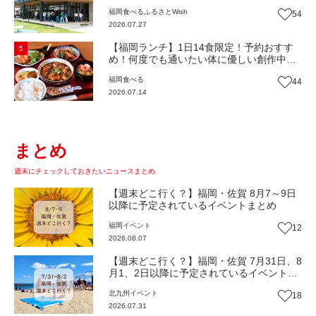
役！地域の愛されビュッフェレストラン
福岡
食べる
ふるさとWish
54
『bound garden』（福岡・新宮町）【まち
2026.07.27
歩き】
【福岡ランチ】1日14食限定！予約おすす
5
め！何度でも通いたい体に優しい創作中華
『いまここ太宰府』（福岡・太宰府市）
福岡
食べる
44
【まち歩き】
2026.07.14
まとめ
週末にチェックしておきたいニュースまとめ
【週末どこ行く？】福岡・佐賀 8月7～9日
以降に予定されているイベントまとめ
福岡
イベント
12
2026.08.07
【週末どこ行く？】福岡・佐賀 7月31日、8
月1、2日以降に予定されているイベントま
とめ
北九州
イベント
18
2026.07.31