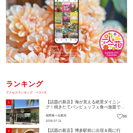
ランキング
アクセスランキング ベスト5
【話題の新店】海が見える絶景ダイニン
1
グ！焼きたてパンビュッフェ食べ放題で大
人気！糸島市二丈にニューオープン『Ibiza
福岡
食べる
観光
86
Beach Cafe』（福岡・糸島市）【まち歩
2026.07.11
き】
【話題の新店】博多駅前に出現＆既に行
2