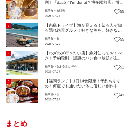
列！『dacō／I'm donut？博多駅前店』徹底
解剖！オーナーシェフ平子さんに聞いた楽
福岡
食べる
観光
55
しみ方＆イチオシメニューも紹介！（福岡
2026.07.27
市博多区）【まち歩き】
【糸島ドライブ】海が見える！知る人ぞ知
3
る隠れ絶景グルメ！好きな魚を、好きなだ
け！海鮮丼ランチビュッフェ『いとはん食
福岡
食べる
55
堂』（福岡市西区）【まち歩き】
2026.07.29
【わざわざ行きたい店】絶対知っておくべ
4
き！予約殺到・話題のパン食べ放題が主
役！地域の愛されビュッフェレストラン
福岡
食べる
ふるさとWish
51
『bound garden』（福岡・新宮町）【まち
2026.07.27
歩き】
【福岡ランチ】1日14食限定！予約おすす
5
め！何度でも通いたい体に優しい創作中華
『いまここ太宰府』（福岡・太宰府市）
福岡
食べる
43
【まち歩き】
2026.07.14
まとめ