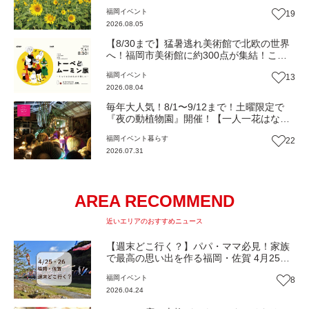
開催（福岡・久山町）【イベント】
福岡
イベント
19
2026.08.05
【8/30まで】猛暑逃れ美術館で北欧の世界
へ！福岡市美術館に約300点が集結！この
夏限定の心癒されるとっておきの時間『ト
福岡
イベント
13
ーベとムーミン展』【イベント】
2026.08.04
毎年大人気！8/1〜9/12まで！土曜限定で
『夜の動植物園』開催！【一人一花はなき
ん便り】Vol.54
福岡
イベント
暮らす
22
2026.07.31
AREA RECOMMEND
近いエリアのおすすめニュース
【週末どこ行く？】パパ・ママ必見！家族
で最高の思い出を作る福岡・佐賀 4月25・
26日のイベントまとめ
福岡
イベント
8
2026.04.24