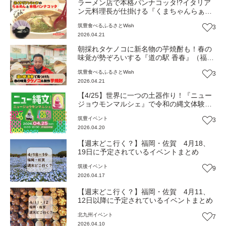
ラーメン店で本格パンナコッタ!?イタリア
ン元料理長が仕掛ける『くまちゃんらぁめ
ん』（福岡・香春町）【ふるさとWish】
筑豊
食べる
ふるさとWish
3
2026.04.21
朝採れタケノコに新名物の芋焼酎も！春の
味覚が勢ぞろいする『道の駅 香春』（福
岡・香春町）【ふるさとWish】
筑豊
食べる
ふるさとWish
3
2026.04.21
【4/25】世界に一つの土器作り！『ニュー
ジョウモンマルシェ』で令和の縄文体験
（福岡・香春町）【イベント】
筑豊
イベント
3
2026.04.20
【週末どこ行く？】福岡・佐賀 4月18、
19日に予定されているイベントまとめ
筑後
イベント
9
2026.04.17
【週末どこ行く？】福岡・佐賀 4月11、
12日以降に予定されているイベントまとめ
北九州
イベント
7
2026.04.10