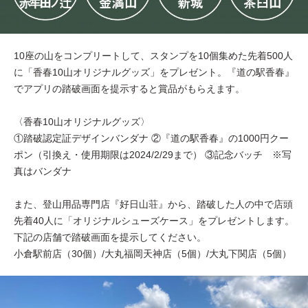
10座の山をコンプリートして、スタンプを10個集めた先着500人
に「香春10山オリジナルグッズ」をプレゼント。『道の駅香春』
でアプリの踏破画面を提示すると賞品がもらえます。
〈香春10山オリジナルグッズ〉
①踏破認定証デザインバンダナ ②『道の駅香春』の1000円クー
ポン（引換え・使用期限は2024/2/29まで） ③記念バッチ ※写
真はバンダナ
また、登山用品専門店『好日山荘』から、踏破した人の中で店頭
先着40人に「オリジナルシューズケース」をプレゼントします。
下記の店舗で踏破画面を提示してください。
小倉駅前店（30個）/大丸福岡天神店（5個）/大丸下関店（5個）