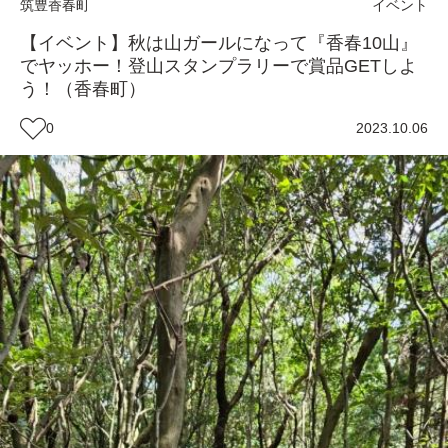
筑豊
香春町
イベント
【イベント】秋は山ガールになって『香春10山』
でヤッホー！登山スタンプラリーで賞品GETしよ
う！（香春町）
0
2023.10.06