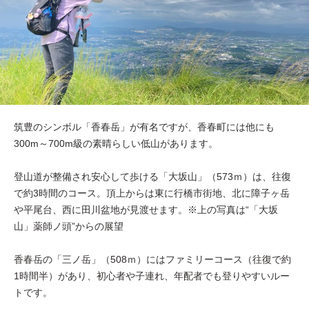
筑豊のシンボル「香春岳」が有名ですが、香春町には他にも
300m～700m級の素晴らしい低山があります。
登山道が整備され安心して歩ける「大坂山」（573ｍ）は、往復
で約3時間のコース。頂上からは東に行橋市街地、北に障子ヶ岳
や平尾台、西に田川盆地が見渡せます。※上の写真は“「大坂
山」薬師ノ頭”からの展望
香春岳の「三ノ岳」（508ｍ）にはファミリーコース（往復で約
1時間半）があり、初心者や子連れ、年配者でも登りやすいルー
トです。