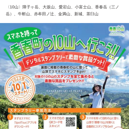
〈10山〉障子ヶ岳、大坂山、愛宕山、小富士山、香春岳（三ノ
岳）、牛斬山、赤牟田ノ辻、金満山、新城、茶臼山