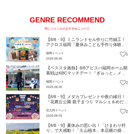
GENRE RECOMMEND
同じジャンルのおすすめニュース
【8/8・9】ミニランドセル作りに竹細工！
アクロス福岡『夏休みこども手作り体験』
伝統工芸の職人が直接手ほどき！（福岡市
福岡
イベント
1
中央区）【イベント】
2026.08.06
【ベススタ激熱】8/8アビスパ福岡ホーム開
幕戦はKBCマッチデー！『ぎゅっと』メン
バーと一緒に熱く盛り上がろう‼
福岡
イベント
2
2026.08.06
【8/8・9】メダカプレゼントや夜の縁日！
『花農丘公園 親子まつり マルシェ＆めだ
か』（北九州市小倉南区）【イベント】
北九州
イベント
2
2026.08.05
【8/8・9】夏休みの思い出！「ひまわり狩
り」で大感動！「久山植木」本店横の畑で