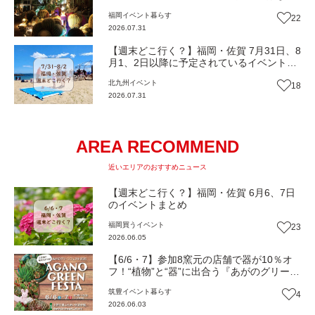
ん便り】Vol.54
福岡
イベント
暮らす
22
2026.07.31
【週末どこ行く？】福岡・佐賀 7月31日、8
月1、2日以降に予定されているイベントま
とめ
北九州
イベント
18
2026.07.31
AREA RECOMMEND
近いエリアのおすすめニュース
【週末どこ行く？】福岡・佐賀 6月6、7日
のイベントまとめ
福岡
買う
イベント
23
2026.06.05
【6/6・7】参加8窯元の店舗で器が10％オ
フ！“植物”と“器”に出合う『あがのグリーン
フェスタ2026』（福岡・福智町）【イベン
筑豊
イベント
暮らす
4
ト】
2026.06.03