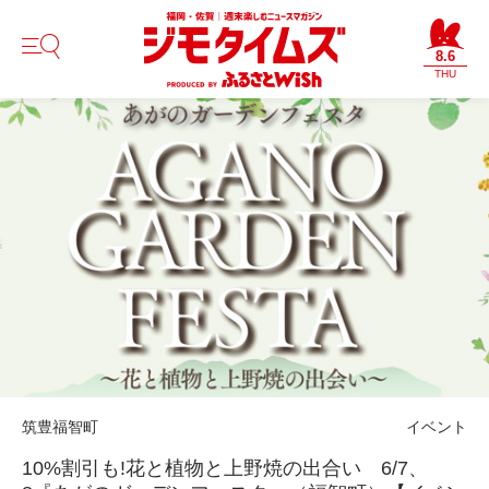
8.6
THU
筑豊
福智町
イベント
10%割引も!花と植物と上野焼の出合い 6/7、