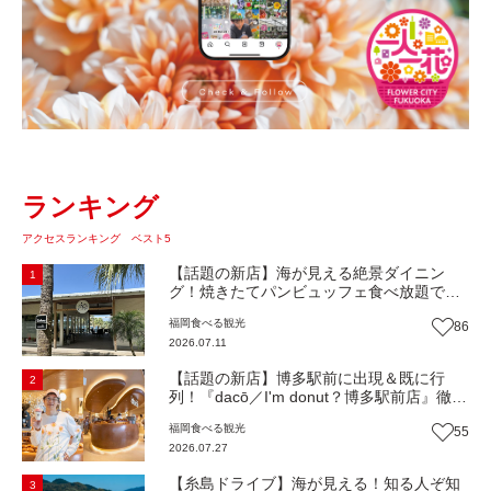
ランキング
アクセスランキング ベスト5
【話題の新店】海が見える絶景ダイニン
1
グ！焼きたてパンビュッフェ食べ放題で大
人気！糸島市二丈にニューオープン『Ibiza
福岡
食べる
観光
86
Beach Cafe』（福岡・糸島市）【まち歩
2026.07.11
き】
【話題の新店】博多駅前に出現＆既に行
2
列！『dacō／I'm donut？博多駅前店』徹底
解剖！オーナーシェフ平子さんに聞いた楽
福岡
食べる
観光
55
しみ方＆イチオシメニューも紹介！（福岡
2026.07.27
市博多区）【まち歩き】
【糸島ドライブ】海が見える！知る人ぞ知
3