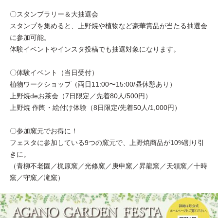
〇スタンプラリー＆大抽選会
スタンプを集めると、上野焼や植物など豪華賞品が当たる抽選会
に参加可能。
体験イベントやインスタ投稿でも抽選対象になります。
〇体験イベント（当日受付）
植物ワークショップ（両日11:00〜15:00/昼休憩あり）
上野焼deお茶会（7日限定／先着80人/500円）
上野焼 作陶・絵付け体験（8日限定/先着50人/1,000円）
〇参加窯元でお得に！
フェスタに参加している9つの窯元で、上野焼商品が10%割り引
きに。
（青柳不老園／梶原窯／光修窯／庚申窯／昇龍窯／天領窯／十時
窯／守窯／滝窯）