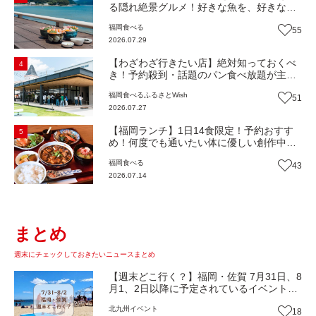
る隠れ絶景グルメ！好きな魚を、好きなだ
け！海鮮丼ランチビュッフェ『いとはん食
福岡
食べる
55
堂』（福岡市西区）【まち歩き】
2026.07.29
【わざわざ行きたい店】絶対知っておくべ
4
き！予約殺到・話題のパン食べ放題が主
役！地域の愛されビュッフェレストラン
福岡
食べる
ふるさとWish
51
『bound garden』（福岡・新宮町）【まち
2026.07.27
歩き】
【福岡ランチ】1日14食限定！予約おすす
5
め！何度でも通いたい体に優しい創作中華
『いまここ太宰府』（福岡・太宰府市）
福岡
食べる
43
【まち歩き】
2026.07.14
まとめ
週末にチェックしておきたいニュースまとめ
【週末どこ行く？】福岡・佐賀 7月31日、8
月1、2日以降に予定されているイベントま
とめ
北九州
イベント
18