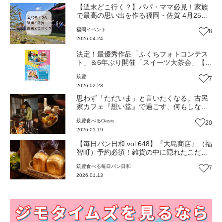
【週末どこ行く？】パパ・ママ必見！家族
で最高の思い出を作る福岡・佐賀 4月25・
26日のイベントまとめ
福岡
イベント
8
2026.04.24
決定！最優秀作品「ふくちフォトコンテス
ト」＆6年ぶり開催「スイーツ大茶会」【ふ
るさとWish】
筑豊
7
2026.02.23
思わず「ただいま」と言いたくなる。古民
家カフェ『想い堂』で過ごす、何もしない
贅沢。（福岡・福智町）【Oasis 〜心の休
筑豊
食べる
Oasis
20
息地をめぐる旅〜】
2026.01.19
【毎日パン日和 vol.648】『大島商店』（福
智町）予約必須！雑貨の中に隠れたこだわ
りのしっとり「食パン」【福岡パン】
筑豊
食べる
毎日パン日和
7
2026.01.13