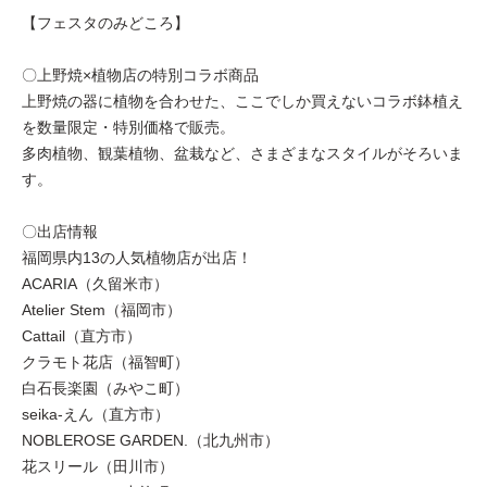
【フェスタのみどころ】
〇上野焼×植物店の特別コラボ商品
上野焼の器に植物を合わせた、ここでしか買えないコラボ鉢植え
を数量限定・特別価格で販売。
多肉植物、観葉植物、盆栽など、さまざまなスタイルがそろいま
す。
〇出店情報
福岡県内13の人気植物店が出店！
ACARIA（久留米市）
Atelier Stem（福岡市）
Cattail（直方市）
クラモト花店（福智町）
白石長楽園（みやこ町）
seika‐えん（直方市）
NOBLEROSE GARDEN.（北九州市）
花スリール（田川市）