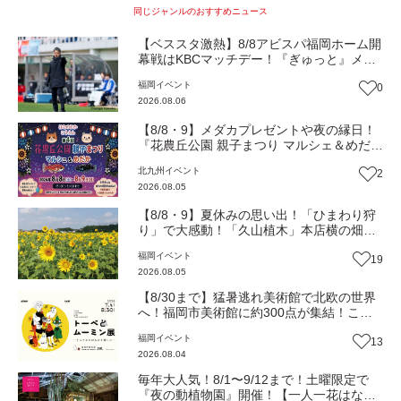
同じジャンルのおすすめニュース
【ベススタ激熱】8/8アビスパ福岡ホーム開
幕戦はKBCマッチデー！『ぎゅっと』メン
バーと一緒に熱く盛り上がろう‼
福岡
イベント
0
2026.08.06
【8/8・9】メダカプレゼントや夜の縁日！
『花農丘公園 親子まつり マルシェ＆めだ
か』（北九州市小倉南区）【イベント】
北九州
イベント
2
2026.08.05
【8/8・9】夏休みの思い出！「ひまわり狩
り」で大感動！「久山植木」本店横の畑で
開催（福岡・久山町）【イベント】
福岡
イベント
19
2026.08.05
【8/30まで】猛暑逃れ美術館で北欧の世界
へ！福岡市美術館に約300点が集結！この
夏限定の心癒されるとっておきの時間『ト
福岡
イベント
13
ーベとムーミン展』【イベント】
2026.08.04
毎年大人気！8/1〜9/12まで！土曜限定で
『夜の動植物園』開催！【一人一花はなき