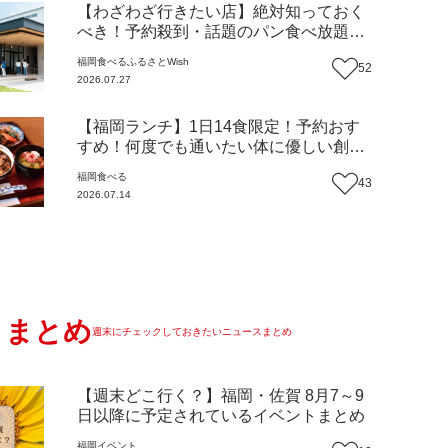
【わざわざ行きたい店】絶対知っておく
べき！予約殺到・話題のパン食べ放題が
主役！地域の愛されビュッフェレストラ
福岡
食べる
ふるさとWish
52
ン『bound garden』（福岡・新宮町）
2026.07.27
【まち歩き】
【福岡ランチ】1日14食限定！予約おす
すめ！何度でも通いたい体に優しい創作
中華『いまここ太宰府』（福岡・太宰府
福岡
食べる
43
市）【まち歩き】
2026.07.14
まとめ
週末にチェックしておきたいニュースまとめ
【週末どこ行く？】福岡・佐賀 8月7～9
日以降に予定されているイベントまとめ
福岡
イベント