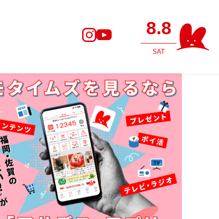
8.8
SAT