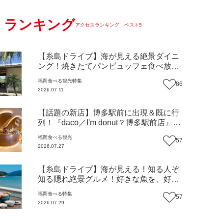
ランキング
アクセスランキング ベスト5
【糸島ドライブ】海が見える絶景ダイニ
ング！焼きたてパンビュッフェ食べ放題
で大人気！糸島市二丈にニューオープン
福岡
食べる
観光
特集
86
『Ibiza Beach Cafe』（福岡・糸島市）
2026.07.11
【まち歩き】
【話題の新店】博多駅前に出現＆既に行
列！『dacō／I'm donut？博多駅前店』徹
底解剖！オーナーシェフ平子さんに聞い
福岡
食べる
観光
57
た楽しみ方＆イチオシメニューも紹介！
2026.07.27
（福岡市博多区）【まち歩き】
【糸島ドライブ】海が見える！知る人ぞ
知る隠れ絶景グルメ！好きな魚を、好き
なだけ！海鮮丼ランチビュッフェ『いと
福岡
食べる
特集
57
はん食堂』（福岡市西区）【まち歩き】
2026.07.29