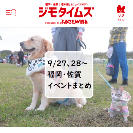
8.9
SUN