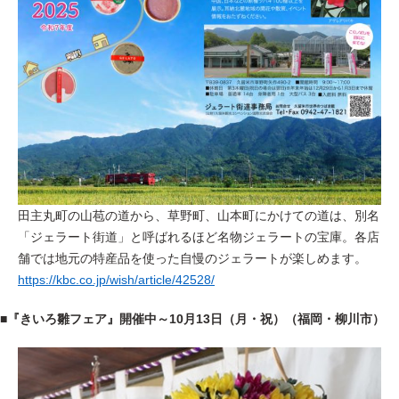
田主丸町の山苞の道から、草野町、山本町にかけての道は、別名
「ジェラート街道」と呼ばれるほど名物ジェラートの宝庫。各店
舗では地元の特産品を使った自慢のジェラートが楽しめます。
https://kbc.co.jp/wish/article/42528/
■
『きいろ雛フェア』開催中～10月13日（月・祝）（福岡・柳川市）