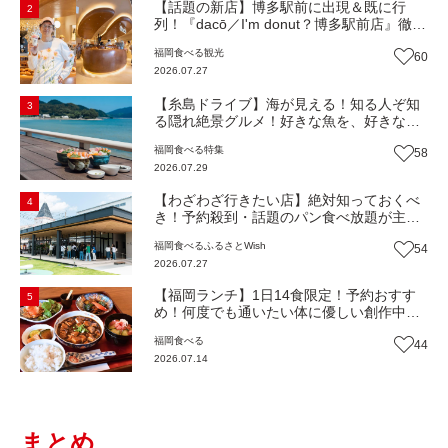
【話題の新店】博多駅前に出現＆既に行
2
列！『dacō／I'm donut？博多駅前店』徹底
解剖！オーナーシェフ平子さんに聞いた楽
福岡
食べる
観光
60
しみ方＆イチオシメニューも紹介！（福岡
2026.07.27
市博多区）【まち歩き】
【糸島ドライブ】海が見える！知る人ぞ知
3
る隠れ絶景グルメ！好きな魚を、好きなだ
け！海鮮丼ランチビュッフェ『いとはん食
福岡
食べる
特集
58
堂』（福岡市西区）【まち歩き】
2026.07.29
【わざわざ行きたい店】絶対知っておくべ
4
き！予約殺到・話題のパン食べ放題が主
役！地域の愛されビュッフェレストラン
福岡
食べる
ふるさとWish
54
『bound garden』（福岡・新宮町）【まち
2026.07.27
歩き】
【福岡ランチ】1日14食限定！予約おすす
5
め！何度でも通いたい体に優しい創作中華
『いまここ太宰府』（福岡・太宰府市）
福岡
食べる
44
【まち歩き】
2026.07.14
まとめ