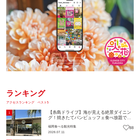
ランキング
アクセスランキング ベスト5
【糸島ドライブ】海が見える絶景ダイニン
1
グ！焼きたてパンビュッフェ食べ放題で大
人気！糸島市二丈にニューオープン『Ibiza
福岡
食べる
観光
特集
88
Beach Cafe』（福岡・糸島市）【まち歩
2026.07.11
き】