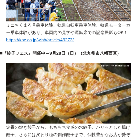
ミニちくまる号乗車体験、軌道自転車乗車体験、軌道モーターカ
ー乗車体験があり、車両内の見学や運転席での記念撮影もOK！
https://kbc.co.jp/wish/article/43272/
■『餃子フェス』開催中～9月28日（日）（北九州市八幡西区）
定番の焼き餃子から、もちもち食感の水餃子、パリッとした揚げ
餃子、さらには変わり種の創作餃子まで、個性豊かなお店が勢ぞ