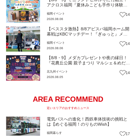
アクロス福岡『夏休みこども手作り体験』
伝統工芸の職人が直接手ほどき！（福岡市
福岡
イベント
14
中央区）【イベント】
2026.08.06
【ベススタ激熱】8/8アビスパ福岡ホーム開
幕戦はKBCマッチデー！『ぎゅっと』メン
バーと一緒に熱く盛り上がろう‼
福岡
イベント
14
2026.08.06
【8/8・9】メダカプレゼントや夜の縁日！
『花農丘公園 親子まつり マルシェ＆めだ
か』（北九州市小倉南区）【イベント】
北九州
イベント
14
2026.08.05
AREA RECOMMEND
近いエリアのおすすめニュース
電気バスへの進化！西鉄車体技術の挑戦と
は【めぐる福岡！のりものWish】
福岡
暮らす
17