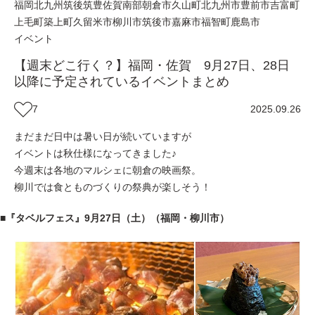
福岡
北九州
筑後
筑豊
佐賀南部
朝倉市
久山町
北九州市
豊前市
吉富町
上毛町
築上町
久留米市
柳川市
筑後市
嘉麻市
福智町
鹿島市
イベント
【週末どこ行く？】福岡・佐賀 9月27日、28日
以降に予定されているイベントまとめ
7
2025.09.26
まだまだ日中は暑い日が続いていますが
イベントは秋仕様になってきました♪
今週末は各地のマルシェに朝倉の映画祭。
柳川では食とものづくりの祭典が楽しそう！
■『
タベルフェス』
9月27日（土）（福岡・柳川市）