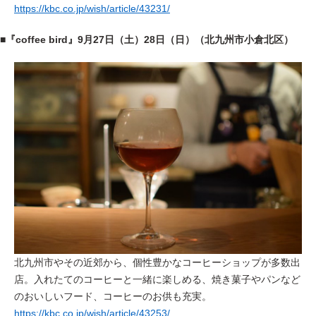
https://kbc.co.jp/wish/article/43231/
■
『coffee bird』
9月27日（土）28日（日）（北九州市小倉北区）
北九州市やその近郊から、個性豊かなコーヒーショップが多数出
店。
入れたてのコーヒーと一緒に楽しめる、焼き菓子やパンなど
のおいしいフード、コーヒーのお供も充実。
https://kbc.co.jp/wish/article/43253/