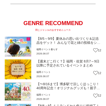
GENRE RECOMMEND
同じジャンルのおすすめニュース
【8/5～9/9】夏休みの思い出づくり＆記念
品をゲット！ みんなで花と緑の投稿をシェ
アしながら 「夏の一花ミッション」にチャ
福岡
イベント
暮らす
12
レンジ【一人一花はなきん便り】Vol.55
2026.08.07
【週末どこ行く？】福岡・佐賀 8月7～9日
以降に予定されているイベントまとめ
福岡
イベント
12
2026.08.07
【〜8/16まで】博多駅で涼しくほっこり！
40周年記念！オリジナルグッズも！親子揃
って「シルバニアファミリー展40th」へ行
福岡
イベント
12
こう（JR九州ホール）【イベント】
2026.08.07
【8/8・9】ミニランドセル作りに竹細工！