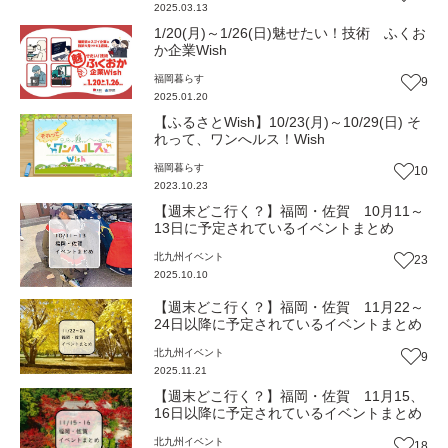
2025.03.13
1/20(月)～1/26(日)魅せたい！技術 ふくお
か企業Wish
福岡
暮らす
9
2025.01.20
【ふるさとWish】10/23(月)～10/29(日) そ
れって、ワンへルス！Wish
福岡
暮らす
10
2023.10.23
【週末どこ行く？】福岡・佐賀 10月11～
13日に予定されているイベントまとめ
北九州
イベント
23
2025.10.10
【週末どこ行く？】福岡・佐賀 11月22～
24日以降に予定されているイベントまとめ
北九州
イベント
9
2025.11.21
【週末どこ行く？】福岡・佐賀 11月15、
16日以降に予定されているイベントまとめ
北九州
イベント
18