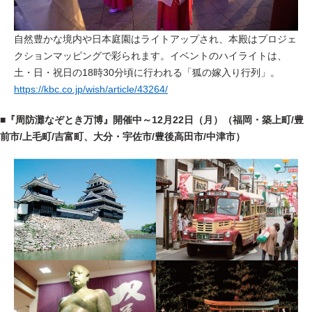
自然豊かな境内や日本庭園はライトアップされ、本殿はプロジェ
クションマッピングで彩られます。イベントのハイライトは、
土・日・祝日の18時30分頃に行われる「狐の嫁入り行列」
。
https://kbc.co.jp/wish/article/43264/
■
『周防灘なぞとき万博』
開催中～12月22日（月）（福岡・築上町/豊
前市/上毛町/吉富町、大分・宇佐市/豊後高田市/中津市）