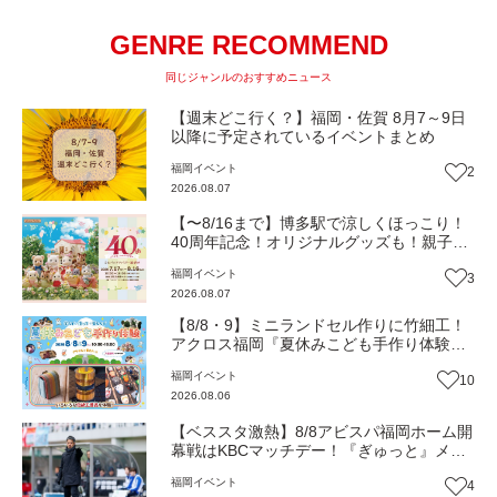
GENRE RECOMMEND
同じジャンルのおすすめニュース
【週末どこ行く？】福岡・佐賀 8月7～9日
以降に予定されているイベントまとめ
福岡
イベント
2
2026.08.07
【〜8/16まで】博多駅で涼しくほっこり！
40周年記念！オリジナルグッズも！親子揃
って「シルバニアファミリー展40th」へ行
福岡
イベント
3
こう（JR九州ホール）【イベント】
2026.08.07
【8/8・9】ミニランドセル作りに竹細工！
アクロス福岡『夏休みこども手作り体験』
伝統工芸の職人が直接手ほどき！（福岡市
福岡
イベント
10
中央区）【イベント】
2026.08.06
【ベススタ激熱】8/8アビスパ福岡ホーム開
幕戦はKBCマッチデー！『ぎゅっと』メン
バーと一緒に熱く盛り上がろう‼
福岡
イベント
4