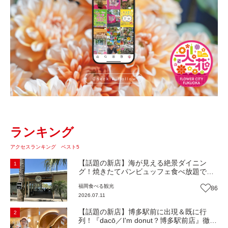
ランキング
アクセスランキング ベスト5
【話題の新店】海が見える絶景ダイニン
1
グ！焼きたてパンビュッフェ食べ放題で大
人気！糸島市二丈にニューオープン『Ibiza
福岡
食べる
観光
86
Beach Cafe』（福岡・糸島市）【まち歩
2026.07.11
き】
【話題の新店】博多駅前に出現＆既に行
2
列！『dacō／I'm donut？博多駅前店』徹底