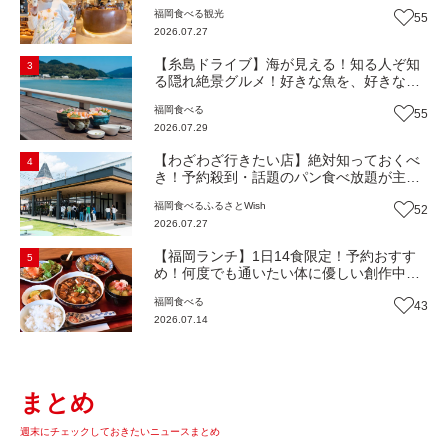
解剖！オーナーシェフ平子さんに聞いた楽
福岡
食べる
観光
55
しみ方＆イチオシメニューも紹介！（福岡
2026.07.27
市博多区）【まち歩き】
【糸島ドライブ】海が見える！知る人ぞ知
3
る隠れ絶景グルメ！好きな魚を、好きなだ
け！海鮮丼ランチビュッフェ『いとはん食
福岡
食べる
55
堂』（福岡市西区）【まち歩き】
2026.07.29
【わざわざ行きたい店】絶対知っておくべ
4
き！予約殺到・話題のパン食べ放題が主
役！地域の愛されビュッフェレストラン
福岡
食べる
ふるさとWish
52
『bound garden』（福岡・新宮町）【まち
2026.07.27
歩き】
【福岡ランチ】1日14食限定！予約おすす
5
め！何度でも通いたい体に優しい創作中華
『いまここ太宰府』（福岡・太宰府市）
福岡
食べる
43
【まち歩き】
2026.07.14
まとめ
週末にチェックしておきたいニュースまとめ