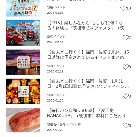
ンを味わい尽くそう！（福岡・筑後市）
筑後
イベント
18
【イベント】
2026.04.08
【2/15】楽しみながら“もしも”に強くな
る！体験型『筑後市防災フェスタ』（筑後
市）【イベント】
筑後
イベント
2
2026.02.14
【週末どこ行く？】福岡・佐賀 2月14、15
日以降に予定されているイベントまとめ
筑後
イベント
8
2026.02.13
【週末どこ行く？】福岡・佐賀 1月31
日、2月1日以降に予定されているイベント
まとめ
筑後
イベント
8
2026.01.30
【毎日パン日和 vol.652】『麦工房
NANAKURA』（筑後市）材料にこだわりお
客さんの声を形にするパンをお届け【福岡
筑後
食べる
毎日パン日和
6
パン】
2026.01.20