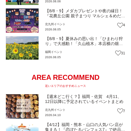
2026.08.06
【8/8・9】メダカプレゼントや夜の縁日！
『花農丘公園 親子まつり マルシェ＆めだ
か』（北九州市小倉南区）【イベント】
北九州
イベント
4
2026.08.05
【8/8・9】夏休みの思い出！「ひまわり狩
り」で大感動！「久山植木」本店横の畑で
開催（福岡・久山町）【イベント】
福岡
イベント
31
2026.08.05
AREA RECOMMEND
近いエリアのおすすめニュース
【週末どこ行く？】福岡・佐賀 4月11、
12日以降に予定されているイベントまとめ
北九州
イベント
7
2026.04.10
【4/12】福岡・熊本・山口の人気パン店が
集まる！『恋ぼたるパンフェス7』で絶品パ