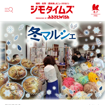
8.7
FRI