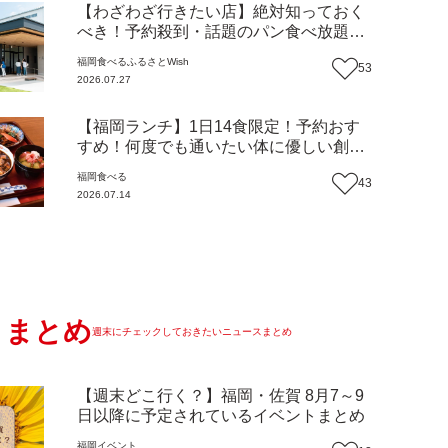
【わざわざ行きたい店】絶対知っておく
べき！予約殺到・話題のパン食べ放題が
主役！地域の愛されビュッフェレストラ
福岡
食べる
ふるさとWish
53
ン『bound garden』（福岡・新宮町）
2026.07.27
【まち歩き】
【福岡ランチ】1日14食限定！予約おす
すめ！何度でも通いたい体に優しい創作
中華『いまここ太宰府』（福岡・太宰府
福岡
食べる
43
市）【まち歩き】
2026.07.14
まとめ
週末にチェックしておきたいニュースまとめ
【週末どこ行く？】福岡・佐賀 8月7～9
日以降に予定されているイベントまとめ
福岡
イベント