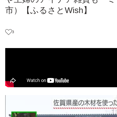
市）【ふるさとWish】
3