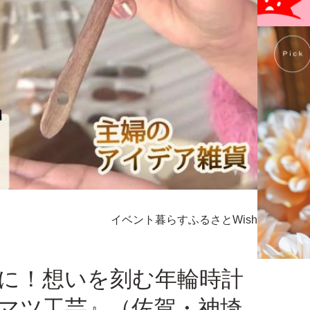
イベント
暮らす
ふるさとWish
に！想いを刻む年輪時計
マツ工芸』（佐賀・神埼