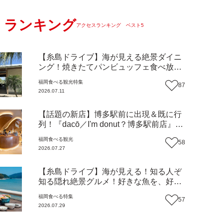
ランキング
アクセスランキング ベスト5
【糸島ドライブ】海が見える絶景ダイニ
ング！焼きたてパンビュッフェ食べ放題
で大人気！糸島市二丈にニューオープン
福岡
食べる
観光
特集
87
『Ibiza Beach Cafe』（福岡・糸島市）
2026.07.11
【まち歩き】
【話題の新店】博多駅前に出現＆既に行
列！『dacō／I'm donut？博多駅前店』徹
底解剖！オーナーシェフ平子さんに聞い
福岡
食べる
観光
58
た楽しみ方＆イチオシメニューも紹介！
2026.07.27
（福岡市博多区）【まち歩き】
【糸島ドライブ】海が見える！知る人ぞ
知る隠れ絶景グルメ！好きな魚を、好き
なだけ！海鮮丼ランチビュッフェ『いと
福岡
食べる
特集
57
はん食堂』（福岡市西区）【まち歩き】
2026.07.29