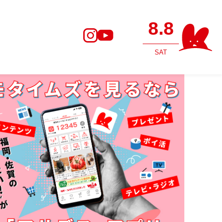
8.8
SAT