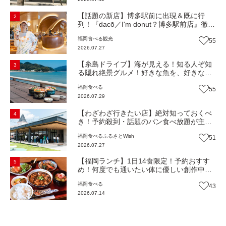
き】
【話題の新店】博多駅前に出現＆既に行
2
列！『dacō／I'm donut？博多駅前店』徹底
解剖！オーナーシェフ平子さんに聞いた楽
福岡
食べる
観光
55
しみ方＆イチオシメニューも紹介！（福岡
2026.07.27
市博多区）【まち歩き】
【糸島ドライブ】海が見える！知る人ぞ知
3
る隠れ絶景グルメ！好きな魚を、好きなだ
け！海鮮丼ランチビュッフェ『いとはん食
福岡
食べる
55
堂』（福岡市西区）【まち歩き】
2026.07.29
【わざわざ行きたい店】絶対知っておくべ
4
き！予約殺到・話題のパン食べ放題が主
役！地域の愛されビュッフェレストラン
福岡
食べる
ふるさとWish
51
『bound garden』（福岡・新宮町）【まち
2026.07.27
歩き】
【福岡ランチ】1日14食限定！予約おすす
5
め！何度でも通いたい体に優しい創作中華
『いまここ太宰府』（福岡・太宰府市）
福岡
食べる
43
【まち歩き】
2026.07.14