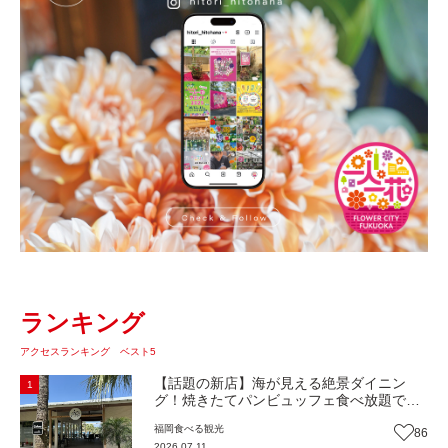
ランキング
アクセスランキング ベスト5
【話題の新店】海が見える絶景ダイニン
1
グ！焼きたてパンビュッフェ食べ放題で大
人気！糸島市二丈にニューオープン『Ibiza
福岡
食べる
観光
86
Beach Cafe』（福岡・糸島市）【まち歩
2026.07.11