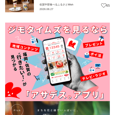
友人が営む、手作りパフェとコーヒーの店
佐賀中部
食べる
ふるさとWish
65
『三瀬MARKS』（佐賀・佐賀市）【まち歩
2026.06.27
き】