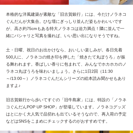
本格的な洋風建築が素敵な「旧古賀銀行」には、今だけノラネコ
ぐんだんが大集合。ひな壇にぎっしり並んだ姿もかわいいです
が、高さ約75cmもある特大ノラネコは迫力満点！隣に並んで一
緒にパシャリと写真を撮れば、いい思い出になりそうですね。
土・日曜、祝日のお出かけなら、おいしい楽しみが。各日先着
500人に、ノラネコの焼き印を押した「焼きたて丸ぼうろ」が振
る舞われます。香ばしい香りに包まれて、みんなでホカホカのノ
ラネコ丸ぼうろを味わいましょう。さらに1日2回（11:30
～/13:00～）ノラネコぐんだんシリーズの絵本読み聞かせもあり
ますよ♪
旧古賀銀行から歩いてすぐの「旧牛島家」には、特設の「ノラネ
コぐんだんPOP UP SHOP」が登場しています。ノラネコグッズ
はとにかく大人気で品切れも出ているそうなので、再入荷の予定
などはSNSをこまめにチェックするのがおすすめです。