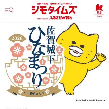
8.6
THU