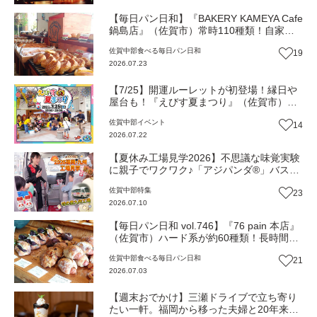
【毎日パン日和】『BAKERY KAMEYA Cafe
鍋島店』（佐賀市）常時110種類！自家製
あんぱんから中学生に大人気のチュロスま
佐賀中部
食べる
毎日パン日和
19
で【佐賀パン】
2026.07.23
【7/25】開運ルーレットが初登場！縁日や
屋台も！『えびす夏まつり』（佐賀市）
【イベント】
佐賀中部
イベント
14
2026.07.22
【夏休み工場見学2026】不思議な味覚実験
に親子でワクワク♪「アジパンダ®」バス
で“うま味”の秘密基地へGO！『味の素九州
佐賀中部
特集
23
工場』（佐賀市）
2026.07.10
【毎日パン日和 vol.746】『76 pain 本店』
（佐賀市）ハード系が約60種類！長時間熟
成のシンプルパン【佐賀パン】
佐賀中部
食べる
毎日パン日和
21
2026.07.03
【週末おでかけ】三瀬ドライブで立ち寄り
たい一軒。福岡から移った夫婦と20年来の