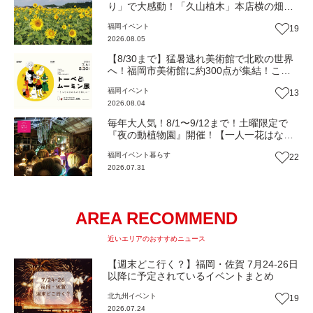
り」で大感動！「久山植木」本店横の畑で
開催（福岡・久山町）【イベント】
福岡
イベント
19
2026.08.05
【8/30まで】猛暑逃れ美術館で北欧の世界
へ！福岡市美術館に約300点が集結！この
夏限定の心癒されるとっておきの時間『ト
福岡
イベント
13
ーベとムーミン展』【イベント】
2026.08.04
毎年大人気！8/1〜9/12まで！土曜限定で
『夜の動植物園』開催！【一人一花はなき
ん便り】Vol.54
福岡
イベント
暮らす
22
2026.07.31
AREA RECOMMEND
近いエリアのおすすめニュース
【週末どこ行く？】福岡・佐賀 7月24-26日
以降に予定されているイベントまとめ
北九州
イベント
19
2026.07.24