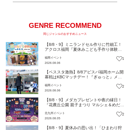
GENRE RECOMMEND
同じジャンルのおすすめニュース
【8/8・9】ミニランドセル作りに竹細工！
アクロス福岡『夏休みこども手作り体験』
伝統工芸の職人が直接手ほどき！（福岡市
福岡
イベント
1
中央区）【イベント】
2026.08.06
【ベススタ激熱】8/8アビスパ福岡ホーム開
幕戦はKBCマッチデー！『ぎゅっと』メン
バーと一緒に熱く盛り上がろう‼
福岡
イベント
2
2026.08.06
【8/8・9】メダカプレゼントや夜の縁日！
『花農丘公園 親子まつり マルシェ＆めだ
か』（北九州市小倉南区）【イベント】
北九州
イベント
2
2026.08.05
【8/8・9】夏休みの思い出！「ひまわり狩