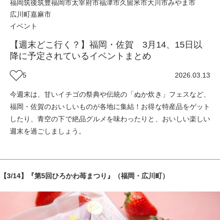
福岡
筑後
筑豊
福岡市
太宰府市
福津市
久留米市
大川市
みやま市
広川町
嘉麻市
イベント
【週末どこ行く？】福岡・佐賀 3月14、15日以
降に予定されているイベントまとめ
5
2026.03.13
今週末は、甘いイチゴの祭典や伝統の「ぬか炊き」フェスなど、
福岡・佐賀のおいしいものが各地に集結！お得な特産品をゲット
したり、青空の下で絶品グルメを味わったりと、おいしい楽しい
週末を過ごしましょう。
【3/14】『第5回ひろかわ苺まつり』（福岡・広川町）