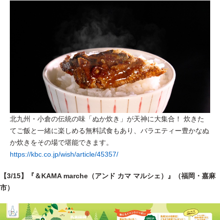
北九州・小倉の伝統の味「ぬか炊き」が天神に大集合！ 炊きた
てご飯と一緒に楽しめる無料試食もあり、バラエティー豊かなぬ
か炊きをその場で堪能できます。
https://kbc.co.jp/wish/article/45357/
【3/15】『＆KAMA marche（アンド カマ マルシェ）』（福岡・嘉麻
市）