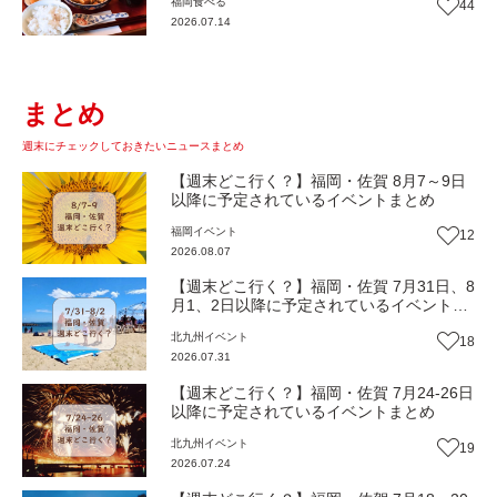
福岡
食べる
44
【まち歩き】
2026.07.14
まとめ
週末にチェックしておきたいニュースまとめ
【週末どこ行く？】福岡・佐賀 8月7～9日
以降に予定されているイベントまとめ
福岡
イベント
12
2026.08.07
【週末どこ行く？】福岡・佐賀 7月31日、8
月1、2日以降に予定されているイベントま
とめ
北九州
イベント
18
2026.07.31
【週末どこ行く？】福岡・佐賀 7月24-26日
以降に予定されているイベントまとめ
北九州
イベント
19
2026.07.24