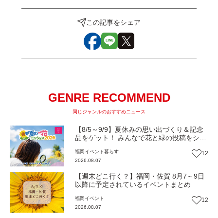
この記事をシェア
GENRE RECOMMEND
同じジャンルのおすすめニュース
【8/5～9/9】夏休みの思い出づくり＆記念
品をゲット！ みんなで花と緑の投稿をシェ
アしながら 「夏の一花ミッション」にチャ
福岡
イベント
暮らす
12
レンジ【一人一花はなきん便り】Vol.55
2026.08.07
【週末どこ行く？】福岡・佐賀 8月7～9日
以降に予定されているイベントまとめ
福岡
イベント
12
2026.08.07