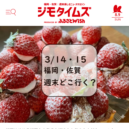
8.9
SUN