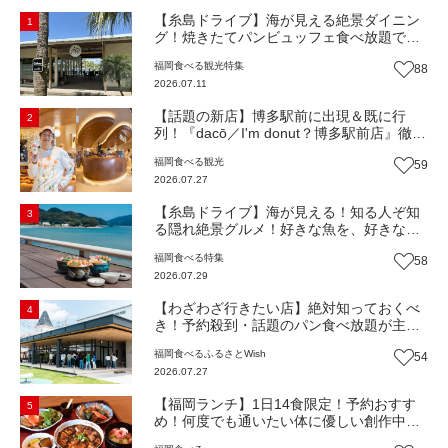
【糸島ドライブ】海が見える絶景ダイニン
1
グ！焼きたてパンビュッフェ食べ放題で大
人気！糸島市二丈にニューオープン『Ibiza
福岡
食べる
観光
特集
88
Beach Cafe』（福岡・糸島市）【まち歩
2026.07.11
き】
【話題の新店】博多駅前に出現＆既に行
2
列！『dacō／I'm donut？博多駅前店』徹底
解剖！オーナーシェフ平子さんに聞いた楽
福岡
食べる
観光
59
しみ方＆イチオシメニューも紹介！（福岡
2026.07.27
市博多区）【まち歩き】
【糸島ドライブ】海が見える！知る人ぞ知
3
る隠れ絶景グルメ！好きな魚を、好きなだ
け！海鮮丼ランチビュッフェ『いとはん食
福岡
食べる
特集
58
堂』（福岡市西区）【まち歩き】
2026.07.29
【わざわざ行きたい店】絶対知っておくべ
4
き！予約殺到・話題のパン食べ放題が主
役！地域の愛されビュッフェレストラン
福岡
食べる
ふるさとWish
54
『bound garden』（福岡・新宮町）【まち
2026.07.27
歩き】
【福岡ランチ】1日14食限定！予約おすす
5
め！何度でも通いたい体に優しい創作中華
『いまここ太宰府』（福岡・太宰府市）