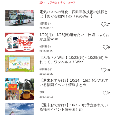
近いエリアのおすすめニュース
電気バスへの進化！西鉄車体技術の挑戦と
は【めぐる福岡！のりものWish】
福岡
暮らす
17
2025.03.13
1/20(月)～1/26(日)魅せたい！技術 ふくお
か企業Wish
福岡
暮らす
9
2025.01.20
【ふるさとWish】10/23(月)～10/29(日) そ
れって、ワンへルス！Wish
福岡
暮らす
10
2023.10.23
【週末おでかけ♪】10/14、15に予定されて
いる福岡イベント情報まとめ
筑後
2
2023.10.13
【週末おでかけ♪】10/7～9に予定されてい
る福岡イベント情報まとめ