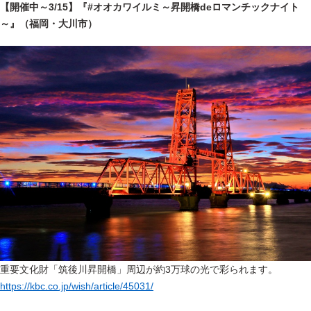
【開催中～3/15】『#オオカワイルミ～昇開橋deロマンチックナイト
～』（福岡・大川市）
重要文化財「筑後川昇開橋」周辺が約3万球の光で彩られます。
https://kbc.co.jp/wish/article/45031/