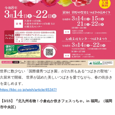
世界に数少ない「国際優秀つばき園」が2カ所もある“つばきの聖地”・
久留米で開催。 世界が認めた美しいつばきを愛でながら、春の街歩き
を楽しめます。
https://kbc.co.jp/wish/article/45347/
【3/15】『北九州名物！小倉ぬか炊きフェスっちゃ。in 福岡』（福岡
市中央区）