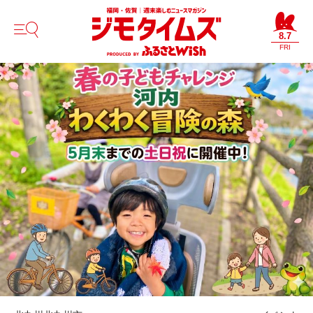
8.7
FRI