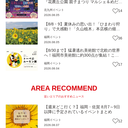
『花農丘公園 親子まつり マルシェ＆めだ
か』（北九州市小倉南区）【イベント】
北九州
イベント
14
2026.08.05
【8/8・9】夏休みの思い出！「ひまわり狩
り」で大感動！「久山植木」本店横の畑で
開催（福岡・久山町）【イベント】
福岡
イベント
36
2026.08.05
【8/30まで】猛暑逃れ美術館で北欧の世界
へ！福岡市美術館に約300点が集結！この
夏限定の心癒されるとっておきの時間『ト
福岡
イベント
17
ーベとムーミン展』【イベント】
2026.08.04
AREA RECOMMEND
近いエリアのおすすめニュース
【週末どこ行く？】福岡・佐賀 8月7～9日
以降に予定されているイベントまとめ
福岡
イベント
12
2026.08.07