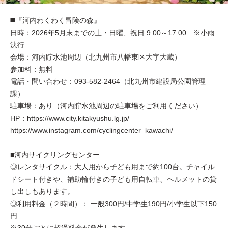
◼️『河内わくわく冒険の森』
日時：2026年5月末までの土・日曜、祝日 9:00～17:00 ※小雨
決行
会場：河内貯水池周辺（北九州市八幡東区大字大蔵）
参加料：無料
電話・問い合わせ：093-582-2464（北九州市建設局公園管理
課）
駐車場：あり（河内貯水池周辺の駐車場をご利用ください）
HP：https://www.city.kitakyushu.lg.jp/
https://www.instagram.com/cyclingcenter_kawachi/
■河内サイクリングセンター
◎レンタサイクル：大人用から子ども用まで約100台。チャイル
ドシート付きや、補助輪付きの子ども用自転車、ヘルメットの貸
し出しもあります。
◎利用料金（２時間）： 一般300円/中学生190円/小学生以下150
円
※30分ごとに超過料金が発生します。