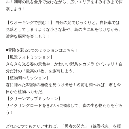
ル！湖畔の風を全身で受けながら、広いエリアをすみずみまで探
索しよう！
【ウオーキングで挑む！】 自分の足でじっくりと。自転車では
見落としてしまうような小さな花や、鳥の声に耳を傾けながら、
濃密な探索を楽しもう！
■冒険を彩る3つのミッションはこちら！
【風景フォトミッション】
きらきら光る春の景色や、かわいい野鳥をカメラでパシャリ！自
分だけの「最高の1枚」を激写しよう。
【植物調べミッション】
森に隠れた3種類の植物を見つけ出せ！名前を調べれば、君も今
日から植物ハカセだ。
【クリーンアップミッション】
サイクリングロードをきれいに掃除して、森の生き物たちを守ろ
う！
どれか1つでもクリアすれば、「勇者の閃光」（線香花火）を授