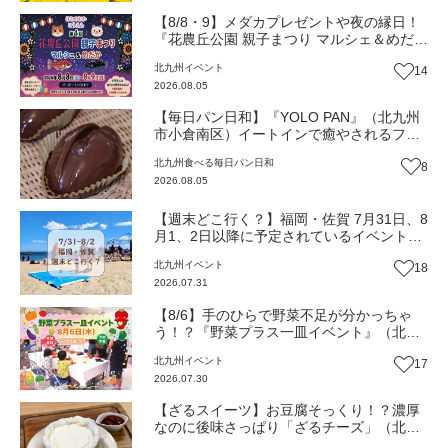
【8/8・9】メダカプレゼントや夜の縁日！
『花農丘公園 親子まつり マルシェ＆めだ
か』（北九州市小倉南区）【イベント】
北九州
イベント
14
2026.08.05
【毎日パン日和】『YOLO PAN』（北九州
市小倉南区）イートインで癒やされるフワ
フワのほっこりパン屋【福岡パン】
北九州
食べる
毎日パン日和
8
2026.08.05
【週末どこ行く？】福岡・佐賀 7月31日、8
月1、2日以降に予定されているイベントま
とめ
北九州
イベント
18
2026.07.31
【8/6】手のひらで野菜不足が分かっちゃ
う！？『野菜プラス一皿イベント』（北九
州市若松区）
北九州
イベント
17
2026.07.30
【ざるスイーツ】お豆腐そっくり！？濃厚
なのに後味さっぱり「ざるチーズ」（北九
州市小倉南区）【トレンド】