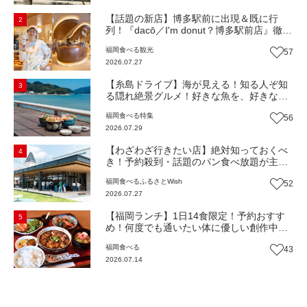
【話題の新店】博多駅前に出現＆既に行
2
列！『dacō／I'm donut？博多駅前店』徹底
解剖！オーナーシェフ平子さんに聞いた楽
福岡
食べる
観光
57
しみ方＆イチオシメニューも紹介！（福岡
2026.07.27
市博多区）【まち歩き】
【糸島ドライブ】海が見える！知る人ぞ知
3
る隠れ絶景グルメ！好きな魚を、好きなだ
け！海鮮丼ランチビュッフェ『いとはん食
福岡
食べる
特集
56
堂』（福岡市西区）【まち歩き】
2026.07.29
【わざわざ行きたい店】絶対知っておくべ
4
き！予約殺到・話題のパン食べ放題が主
役！地域の愛されビュッフェレストラン
福岡
食べる
ふるさとWish
52
『bound garden』（福岡・新宮町）【まち
2026.07.27
歩き】
【福岡ランチ】1日14食限定！予約おすす
5
め！何度でも通いたい体に優しい創作中華
『いまここ太宰府』（福岡・太宰府市）
福岡
食べる
43
【まち歩き】
2026.07.14