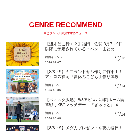
GENRE RECOMMEND
同じジャンルのおすすめニュース
【週末どこ行く？】福岡・佐賀 8月7～9日
以降に予定されているイベントまとめ
福岡
イベント
12
2026.08.07
【8/8・9】ミニランドセル作りに竹細工！
アクロス福岡『夏休みこども手作り体験』
伝統工芸の職人が直接手ほどき！（福岡市
福岡
イベント
14
中央区）【イベント】
2026.08.06
【ベススタ激熱】8/8アビスパ福岡ホーム開
幕戦はKBCマッチデー！『ぎゅっと』メン
バーと一緒に熱く盛り上がろう‼
福岡
イベント
14
2026.08.06
【8/8・9】メダカプレゼントや夜の縁日！