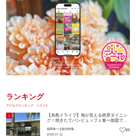
ランキング
アクセスランキング ベスト5
【糸島ドライブ】海が見える絶景ダイニン
1
グ！焼きたてパンビュッフェ食べ放題で大
人気！糸島市二丈にニューオープン『Ibiza
福岡
食べる
観光
特集
86
Beach Cafe』（福岡・糸島市）【まち歩
2026.07.11
き】