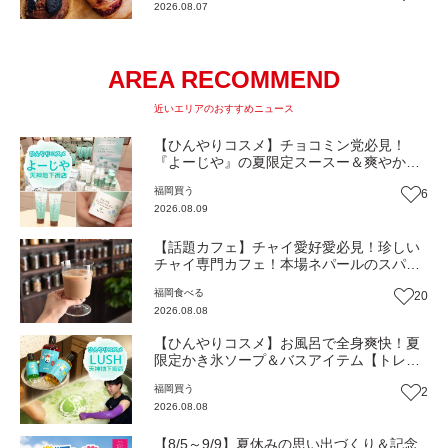
2026.08.07
町）【まち歩き】
AREA RECOMMEND
近いエリアのおすすめニュース
【ひんやりコスメ】チョコミン党必見！
『よーじや』の夏限定スースー＆爽やかラ
ムネコスメ【トレンド】
福岡
買う
6
2026.08.09
【話題カフェ】チャイ愛好愛必見！珍しい
チャイ専門カフェ！本場ネパールのスパイ
スが香る『THE AU』がリニューアルオープ
福岡
食べる
20
ン（福岡市南区）【まち歩き】
2026.08.08
【ひんやりコスメ】お風呂で全身爽快！夏
限定かき氷ソープ＆バスアイテム【トレン
ド】
福岡
買う
2
2026.08.08
【8/5～9/9】夏休みの思い出づくり＆記念