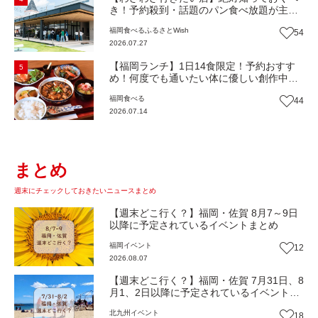
き！予約殺到・話題のパン食べ放題が主
役！地域の愛されビュッフェレストラン
福岡
食べる
ふるさとWish
54
『bound garden』（福岡・新宮町）【まち
2026.07.27
歩き】
【福岡ランチ】1日14食限定！予約おすす
5
め！何度でも通いたい体に優しい創作中華
『いまここ太宰府』（福岡・太宰府市）
福岡
食べる
44
【まち歩き】
2026.07.14
まとめ
週末にチェックしておきたいニュースまとめ
【週末どこ行く？】福岡・佐賀 8月7～9日
以降に予定されているイベントまとめ
福岡
イベント
12
2026.08.07
【週末どこ行く？】福岡・佐賀 7月31日、8
月1、2日以降に予定されているイベントま
とめ
北九州
イベント
18