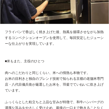
フライパンで香ばしく焼き上げた後、熱風を循環させながら加熱
するコンベクションオーブンを使用して、毎回安定したジューシ
ーな仕上がりを実現しています。
■米もまた、主役のひとつ
肉へのこだわりと同じくらい、米への情熱も本物です。
お米の目利きと独自のブレンド技術で知られる京都の老舗米専門
店・八代目儀兵衛が厳選したお米を、羽釜でていねいに炊き上げ
ています。
ふっくらとした粒立ちと上品な甘みが特徴で、和牛ハンバーグの
濃厚な旨みをやさしく受け止め、最後の一口まで飽きることなく