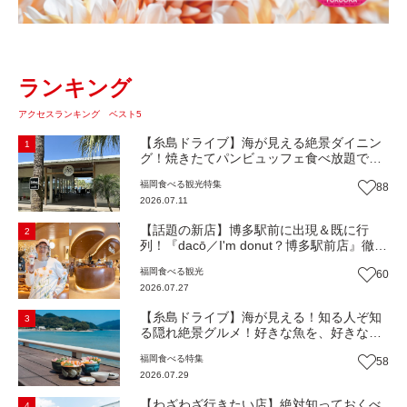
ランキング
アクセスランキング ベスト5
【糸島ドライブ】海が見える絶景ダイニン
1
グ！焼きたてパンビュッフェ食べ放題で大
人気！糸島市二丈にニューオープン『Ibiza
福岡
食べる
観光
特集
88
Beach Cafe』（福岡・糸島市）【まち歩
2026.07.11
き】
【話題の新店】博多駅前に出現＆既に行
2
列！『dacō／I'm donut？博多駅前店』徹底
解剖！オーナーシェフ平子さんに聞いた楽
福岡
食べる
観光
60
しみ方＆イチオシメニューも紹介！（福岡
2026.07.27
市博多区）【まち歩き】
【糸島ドライブ】海が見える！知る人ぞ知
3
る隠れ絶景グルメ！好きな魚を、好きなだ
け！海鮮丼ランチビュッフェ『いとはん食
福岡
食べる
特集
58
堂』（福岡市西区）【まち歩き】
2026.07.29
【わざわざ行きたい店】絶対知っておくべ
4