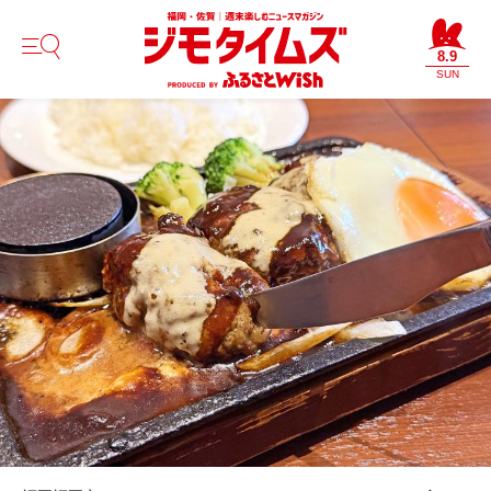
8.9
SUN