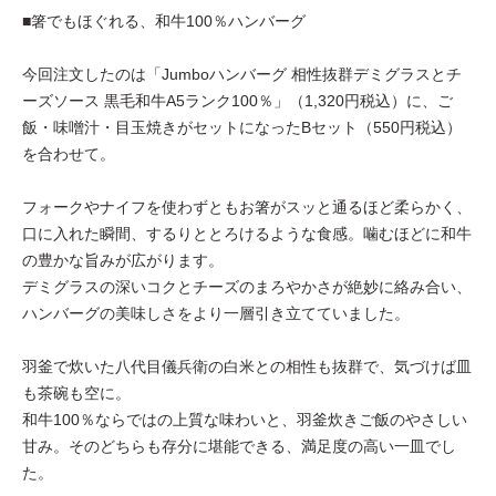
■箸でもほぐれる、和牛100％ハンバーグ
今回注文したのは「Jumboハンバーグ 相性抜群デミグラスとチ
ーズソース 黒毛和牛A5ランク100％」（1,320円税込）に、ご
飯・味噌汁・目玉焼きがセットになったBセット（550円税込）
を合わせて。
フォークやナイフを使わずともお箸がスッと通るほど柔らかく、
口に入れた瞬間、するりととろけるような食感。噛むほどに和牛
の豊かな旨みが広がります。
デミグラスの深いコクとチーズのまろやかさが絶妙に絡み合い、
ハンバーグの美味しさをより一層引き立てていました。
羽釜で炊いた八代目儀兵衛の白米との相性も抜群で、気づけば皿
も茶碗も空に。
和牛100％ならではの上質な味わいと、羽釜炊きご飯のやさしい
甘み。そのどちらも存分に堪能できる、満足度の高い一皿でし
た。