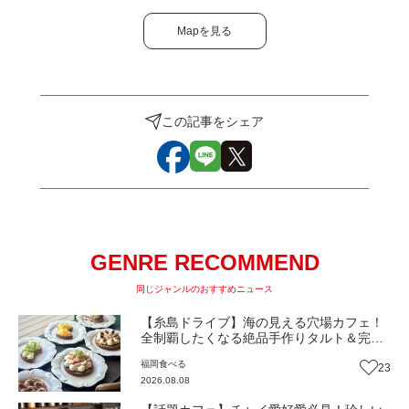
Mapを見る
この記事をシェア
GENRE RECOMMEND
同じジャンルのおすすめニュース
【糸島ドライブ】海の見える穴場カフェ！
全制覇したくなる絶品手作りタルト＆完全
予約制の糸島牛ビーフシチュー『うみもぐ
福岡
食べる
23
ら糸島』（福岡・糸島市）【まち歩き】
2026.08.08