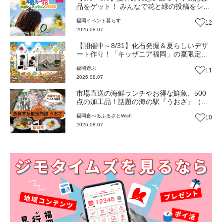
品をゲット！ みんなで花と緑の投稿をシェ
アしながら 「夏の一花ミッション」にチャ
福岡
イベント
暮らす
12
レンジ【一人一花はなきん便り】Vol.55
2026.08.07
【開催中～8/31】化石発掘＆夏らしいデザ
ート作り！「キッザニア福岡」の夏限定ア
クティビティが熱い‼（福岡市博多区）
福岡
遊ぶ
11
2026.08.07
市場直送の海鮮ランチやお得な鮮魚、500
点の加工品！話題の海の駅『うおざ』（福
岡市・長浜）【ふるさとWish】
福岡
食べる
ふるさとWish
10
2026.08.07