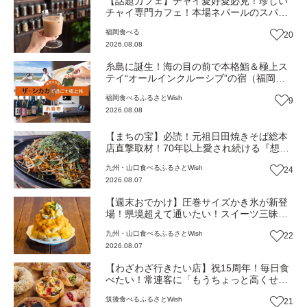
【話題カフェ】チャイ愛好愛必見！珍しい
チャイ専門カフェ！本場ネパールのスパイ
スが香る『THE AU』がリニューアルオープ
福岡
食べる
20
ン（福岡市南区）【まち歩き】
2026.08.08
糸島に誕生！海の目の前で本格鮨＆極上ス
テイ“オールインクルーシブ”の宿（福岡・
糸島市）【ふるさとWish】
福岡
食べる
ふるさとWish
9
2026.08.08
【まちの宝】必読！元祖日田焼きそば総本
店直撃取材！70年以上愛され続ける『想夫
恋』物語～パリパリの一皿を焼き続けて～
九州・山口
食べる
ふるさとWish
24
（大分・日田市）【まち歩き】
2026.08.07
【週末おでかけ】圧巻サイズかき氷が新登
場！県境超えて通いたい！スイーツ三昧の
白いカフェ『cafebiyori（カフェビヨリ）』
九州・山口
食べる
ふるさとWish
22
（大分・日田市）【まち歩き】
2026.08.07
【わざわざ行きたい店】祝15周年！毎日食
べたい！常連客に「もうちょっと高くせん
ね」と言われる名物パン屋！パンと雑貨と
筑後
食べる
ふるさとWish
21
おいしいもの『ニコパン』（福岡・大木