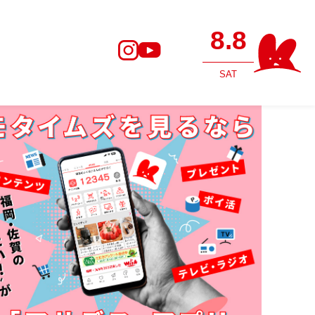
8.8
SAT