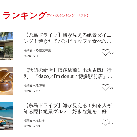
ランキング
アクセスランキング ベスト5
【糸島ドライブ】海が見える絶景ダイニ
ング！焼きたてパンビュッフェ食べ放題
で大人気！糸島市二丈にニューオープン
福岡
食べる
観光
特集
86
『Ibiza Beach Cafe』（福岡・糸島市）
2026.07.11
【まち歩き】
【話題の新店】博多駅前に出現＆既に行
列！『dacō／I'm donut？博多駅前店』徹
底解剖！オーナーシェフ平子さんに聞い
福岡
食べる
観光
57
た楽しみ方＆イチオシメニューも紹介！
2026.07.27
（福岡市博多区）【まち歩き】
【糸島ドライブ】海が見える！知る人ぞ
知る隠れ絶景グルメ！好きな魚を、好き
なだけ！海鮮丼ランチビュッフェ『いと
福岡
食べる
特集
57
はん食堂』（福岡市西区）【まち歩き】
2026.07.29